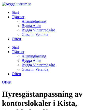
Skip
to
Start
content
Tjänster
Altaninglasning
Bygga Altan
Bygga Vinterträdgård
Glasa in Veranda
Offert
Start
Tjänster
Altaninglasning
Bygga Altan
Bygga Vinterträdgård
Glasa in Veranda
Offert
Offert
Hyresgästanpassning av
kontorslokaler i Kista,