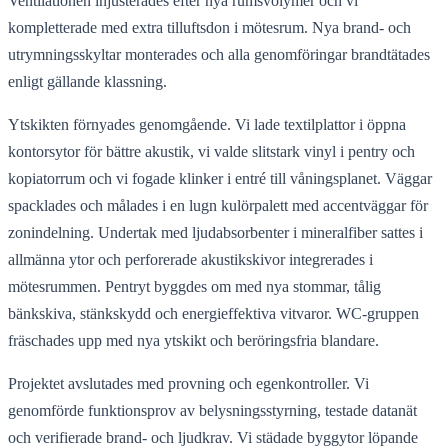
Ventilationen injusterades efter nya rumsvolymer och vi
kompletterade med extra tilluftsdon i mötesrum. Nya brand- och
utrymningsskyltar monterades och alla genomföringar brandtätades
enligt gällande klassning.
Ytskikten förnyades genomgående. Vi lade textilplattor i öppna
kontorsytor för bättre akustik, vi valde slitstark vinyl i pentry och
kopiatorrum och vi fogade klinker i entré till våningsplanet. Väggar
spacklades och målades i en lugn kulörpalett med accentväggar för
zonindelning. Undertak med ljudabsorbenter i mineralfiber sattes i
allmänna ytor och perforerade akustikskivor integrerades i
mötesrummen. Pentryt byggdes om med nya stommar, tålig
bänkskiva, stänkskydd och energieffektiva vitvaror. WC-gruppen
fräschades upp med nya ytskikt och beröringsfria blandare.
Projektet avslutades med provning och egenkontroller. Vi
genomförde funktionsprov av belysningsstyrning, testade datanät
och verifierade brand- och ljudkrav. Vi städade byggytor löpande