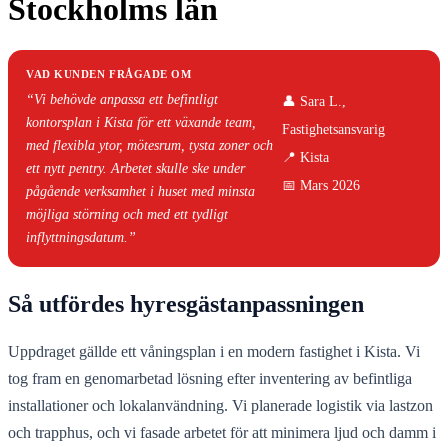
Stockholms län
VAD KUNDEN FRÅGADE OM
“Vi behövde anpassa ett befintligt
👤 Sara L.,
kontorsplan i Kista för ett växande team,
Fastighetsansvarig
med flexibla ytor, mötesrum, tysta zoner och
📍 Kista
ett nytt pentry. Arbetet skulle ske under
📅 Mars 2026
pågående verksamhet i huset med minsta
möjliga störning och med ett tydligt
inflyttningsdatum.”
Så utfördes hyresgästanpassningen
Uppdraget gällde ett våningsplan i en modern fastighet i Kista. Vi
tog fram en genomarbetad lösning efter inventering av befintliga
installationer och lokalanvändning. Vi planerade logistik via lastzon
och trapphus, och vi fasade arbetet för att minimera ljud och damm i