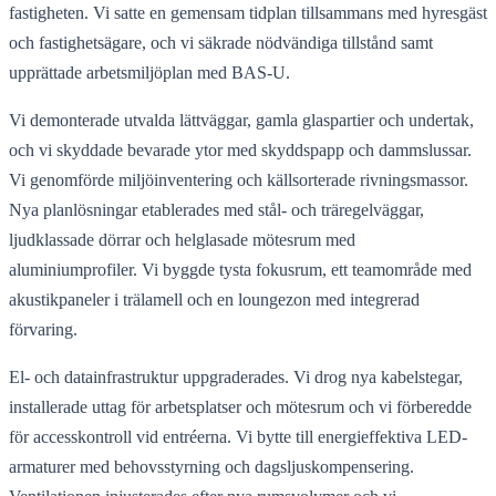
fastigheten. Vi satte en gemensam tidplan tillsammans med hyresgäst
och fastighetsägare, och vi säkrade nödvändiga tillstånd samt
upprättade arbetsmiljöplan med BAS-U.
Vi demonterade utvalda lättväggar, gamla glaspartier och undertak,
och vi skyddade bevarade ytor med skyddspapp och dammslussar.
Vi genomförde miljöinventering och källsorterade rivningsmassor.
Nya planlösningar etablerades med stål- och träregelväggar,
ljudklassade dörrar och helglasade mötesrum med
aluminiumprofiler. Vi byggde tysta fokusrum, ett teamområde med
akustikpaneler i trälamell och en loungezon med integrerad
förvaring.
El- och datainfrastruktur uppgraderades. Vi drog nya kabelstegar,
installerade uttag för arbetsplatser och mötesrum och vi förberedde
för accesskontroll vid entréerna. Vi bytte till energieffektiva LED-
armaturer med behovsstyrning och dagsljuskompensering.