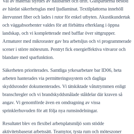
Val av material styrdes av hållbarhet och drift. Glaspartierna bestod
av härdat säkerhetsglas med ljudlaminat. Textilplattorna innehöll
återvunnet fiber och lades i rutor för enkel utbyten. Akustikundertak
och väggabsorbenter valdes för att förbättra efterklang i öppna
landskap, och vi kompletterade med bafflar över sittgrupper.
Armaturer med mikroraster gav bra arbetsljus och vi programmerade
scener i större mötesrum. Pentryt fick energieffektiva vitvaror och
blandare med sparfunktion.
Säkerheten prioriterades. Samtliga yrkesarbetare bar ID06, heta
arbeten hanterades via permitteringssystem och dagliga
skyddsronder dokumenterades. Vi tätskiktade våtutrymmen enligt
branschregler och vi brandskyddsmålade ståldelar där kraven så
angav. Vi genomförde även en omdragning av vissa
sprinklerhuvuden för att följa nya rumsindelningar.
Resultatet blev en flexibel arbetsplatsmiljö som stödde
aktivitetsbaserat arbetssätt. Teamytor, tysta rum och möteszoner