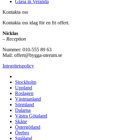
Glasa in Veranda
Kontakta oss
Kontakta oss idag för en fri offert.
Nicklas
– Reception
Nummer: 010-555 89 63
Mail: offert@bygga-uterum.se
Integritetspolicy
Altaninglasning & Uterumsbyggnation i hela Sverige i:
Stockholm
Uppland
Roslagen
Västmanland
Sörmland
Dalarna
Västra Götaland
Skåne
Östergötland
Örebro
Småland