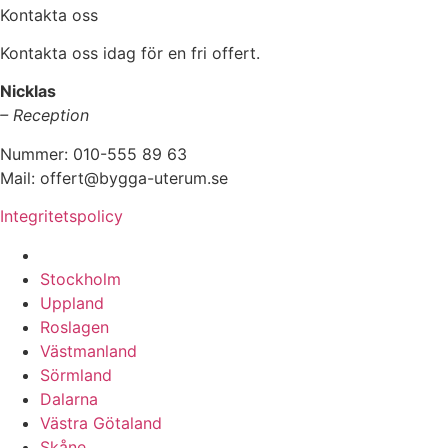
Kontakta oss
Kontakta oss idag för en fri offert.
Nicklas
– Reception
Nummer: 010-555 89 63
Mail: offert@bygga-uterum.se
Integritetspolicy
Altaninglasning & Uterumsbyggnation i hela Sverige i:
Stockholm
Uppland
Roslagen
Västmanland
Sörmland
Dalarna
Västra Götaland
Skåne