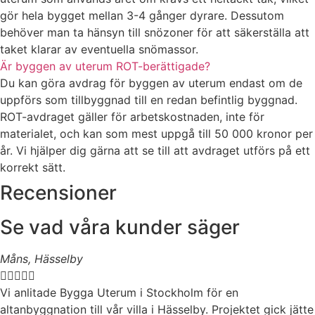
gör hela bygget mellan 3-4 gånger dyrare. Dessutom
behöver man ta hänsyn till snözoner för att säkerställa att
taket klarar av eventuella snömassor.
Är byggen av uterum ROT-berättigade?
Du kan göra avdrag för byggen av uterum endast om de
uppförs som tillbyggnad till en redan befintlig byggnad.
ROT-avdraget gäller för arbetskostnaden, inte för
materialet, och kan som mest uppgå till 50 000 kronor per
år. Vi hjälper dig gärna att se till att avdraget utförs på ett
korrekt sätt.
Recensioner
Se vad våra kunder säger
Måns, Hässelby





Vi anlitade Bygga Uterum i Stockholm för en
altanbyggnation till vår villa i Hässelby. Projektet gick jätte