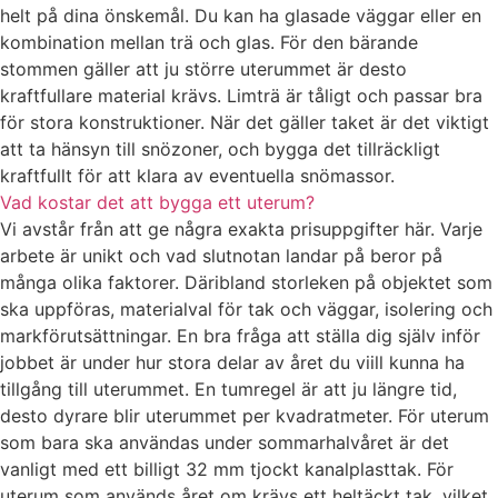
helt på dina önskemål. Du kan ha glasade väggar eller en
kombination mellan trä och glas. För den bärande
stommen gäller att ju större uterummet är desto
kraftfullare material krävs. Limträ är tåligt och passar bra
för stora konstruktioner. När det gäller taket är det viktigt
att ta hänsyn till snözoner, och bygga det tillräckligt
kraftfullt för att klara av eventuella snömassor.
Vad kostar det att bygga ett uterum?
Vi avstår från att ge några exakta prisuppgifter här. Varje
arbete är unikt och vad slutnotan landar på beror på
många olika faktorer. Däribland storleken på objektet som
ska uppföras, materialval för tak och väggar, isolering och
markförutsättningar. En bra fråga att ställa dig själv inför
jobbet är under hur stora delar av året du viill kunna ha
tillgång till uterummet. En tumregel är att ju längre tid,
desto dyrare blir uterummet per kvadratmeter. För uterum
som bara ska användas under sommarhalvåret är det
vanligt med ett billigt 32 mm tjockt kanalplasttak. För
uterum som används året om krävs ett heltäckt tak, vilket