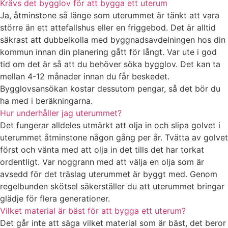
Krävs det bygglov för att bygga ett uterum
Ja, åtminstone så länge som uterummet är tänkt att vara
större än ett attefallshus eller en friggebod. Det är alltid
säkrast att dubbelkolla med byggnadsavdelningen hos din
kommun innan din planering gått för långt. Var ute i god
tid om det är så att du behöver söka bygglov. Det kan ta
mellan 4-12 månader innan du får beskedet.
Bygglovsansökan kostar dessutom pengar, så det bör du
ha med i beräkningarna.
Hur underhåller jag uterummet?
Det fungerar alldeles utmärkt att olja in och slipa golvet i
uterummet åtminstone någon gång per år. Tvätta av golvet
först och vänta med att olja in det tills det har torkat
ordentligt. Var noggrann med att välja en olja som är
avsedd för det träslag uterummet är byggt med. Genom
regelbunden skötsel säkerställer du att uterummet bringar
glädje för flera generationer.
Vilket material är bäst för att bygga ett uterum?
Det går inte att säga vilket material som är bäst, det beror