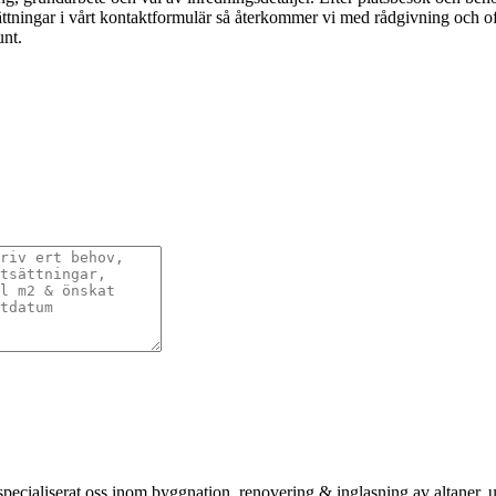
ningar i vårt kontaktformulär så återkommer vi med rådgivning och offert
unt.
ialiserat oss inom byggnation, renovering & inglasning av altaner, ute