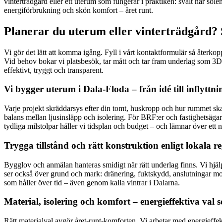
vinterträdgård eller ett uterum som fungerar i praktiken: svalt när sole
energiförbrukning och skön komfort – året runt.
Planerar du uterum eller vinterträdgård? 
Vi gör det lätt att komma igång. Fyll i vårt kontaktformulär så återko
Vid behov bokar vi platsbesök, tar mått och tar fram underlag som 3D-sk
effektivt, tryggt och transparent.
Vi bygger uterum i Dala-Floda – från idé till inflyttni
Varje projekt skräddarsys efter din tomt, huskropp och hur rummet ska
balans mellan ljusinsläpp och isolering. För BRF:er och fastighetsäg
tydliga milstolpar håller vi tidsplan och budget – och lämnar över ett 
Trygga tillstånd och rätt konstruktion enligt lokala re
Bygglov och anmälan hanteras smidigt när rätt underlag finns. Vi hjäl
ser också över grund och mark: dränering, fuktskydd, anslutningar mot 
som håller över tid – även genom kalla vintrar i Dalarna.
Material, isolering och komfort – energieffektiva val 
Rätt materialval avgör året-runt-komforten. Vi arbetar med energieffek