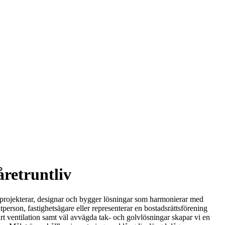
retruntliv
Vi projekterar, designar och bygger lösningar som harmonierar med
atperson, fastighetsägare eller representerar en bostadsrättsförening
smart ventilation samt väl avvägda tak- och golvlösningar skapar vi en