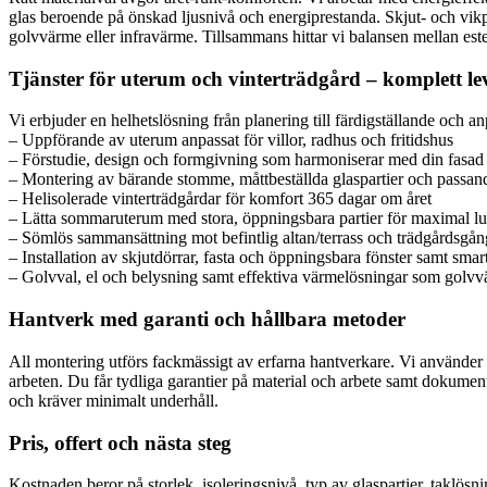
glas beroende på önskad ljusnivå och energiprestanda. Skjut- och vik
golvvärme eller infravärme. Tillsammans hittar vi balansen mellan este
Tjänster för uterum och vinterträdgård – komplett le
Vi erbjuder en helhetslösning från planering till färdigställande och a
– Uppförande av uterum anpassat för villor, radhus och fritidshus
– Förstudie, design och formgivning som harmoniserar med din fasad
– Montering av bärande stomme, måttbeställda glaspartier och passan
– Helisolerade vinterträdgårdar för komfort 365 dagar om året
– Lätta sommaruterum med stora, öppningsbara partier för maximal lu
– Sömlös sammansättning mot befintlig altan/terrass och trädgårdsgån
– Installation av skjutdörrar, fasta och öppningsbara fönster samt smart
– Golvval, el och belysning samt effektiva värmelösningar som golv
Hantverk med garanti och hållbara metoder
All montering utförs fackmässigt av erfarna hantverkare. Vi använder 
arbeten. Du får tydliga garantier på material och arbete samt dokumenta
och kräver minimalt underhåll.
Pris, offert och nästa steg
Kostnaden beror på storlek, isoleringsnivå, typ av glaspartier, taklösn