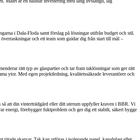
gen. Målet är en hållbar investering med lång livslängd, låg
ngarna i Dala-Floda samt förslag på lösningar utifrån budget och stil.
överraskningar och ett team som guidar dig från start till mål –
derar rätt typ av glaspartier och tar fram taklösningar som ger rätt
mma ytor. Med egen projektledning, kvalitetssäkrade leverantörer och
å att din vinterträdgård eller ditt uterum uppfyller kraven i BBR. Vi
ar energi, förebygger fuktproblem och ger dig ett stabilt, säkert bygge
tätade skarvar. Tak kan utföras i isolerande panel, kanalplast eller