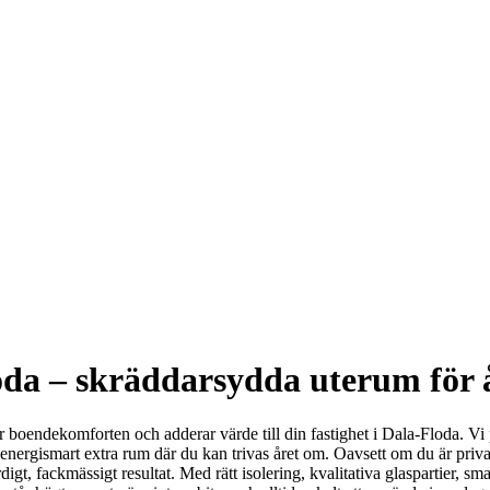
oda – skräddarsydda uterum för å
jer boendekomforten och adderar värde till din fastighet i Dala-Floda. 
st, energismart extra rum där du kan trivas året om. Oavsett om du är priv
rdigt, fackmässigt resultat. Med rätt isolering, kvalitativa glaspartier, 