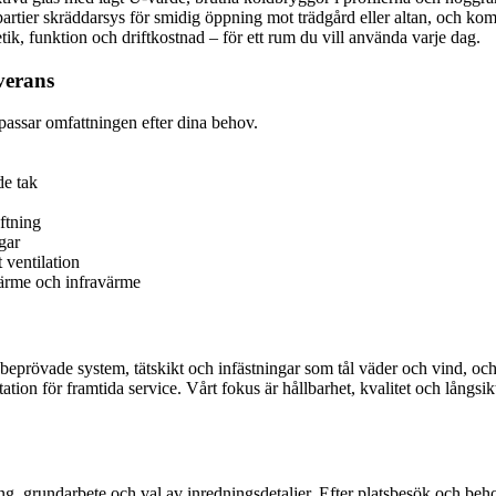
partier skräddarsys för smidig öppning mot trädgård eller altan, och k
tik, funktion och driftkostnad – för ett rum du vill använda varje dag.
verans
npassar omfattningen efter dina behov.
de tak
ftning
gar
 ventilation
värme och infravärme
beprövade system, tätskikt och infästningar som tål väder och vind, oc
tion för framtida service. Vårt fokus är hållbarhet, kvalitet och långsik
ing, grundarbete och val av inredningsdetaljer. Efter platsbesök och beho