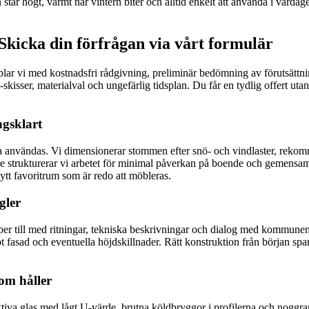
n står högt, varmt när vintern biter och alltid enkelt att använda i varda
Skicka din förfrågan via vårt formulär
pplar vi med kostnadsfri rådgivning, preliminär bedömning av förutsättni
isser, materialval och ungefärlig tidsplan. Du får en tydlig offert utan 
ngsklart
 användas. Vi dimensionerar stommen efter snö- och vindlaster, rekommen
are strukturerar vi arbetet för minimal påverkan på boende och gemensa
nytt favoritrum som är redo att möbleras.
gler
per till med ritningar, tekniska beskrivningar och dialog med kommunen s
fasad och eventuella höjdskillnader. Rätt konstruktion från början spar
som håller
tiva glas med lågt U-värde, brutna köldbryggor i profilerna och noggrant 