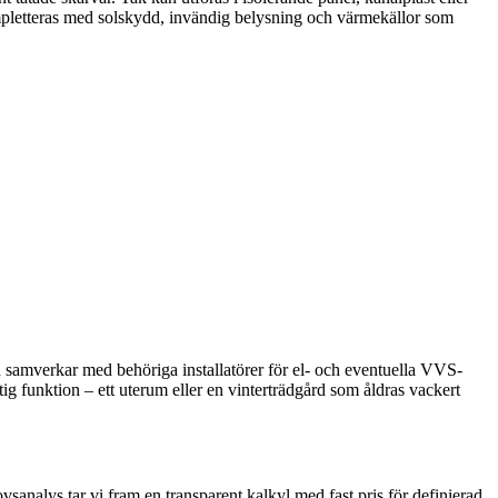
ompletteras med solskydd, invändig belysning och värmekällor som
h samverkar med behöriga installatörer för el- och eventuella VVS-
tig funktion – ett uterum eller en vinterträdgård som åldras vackert
vsanalys tar vi fram en transparent kalkyl med fast pris för definierad