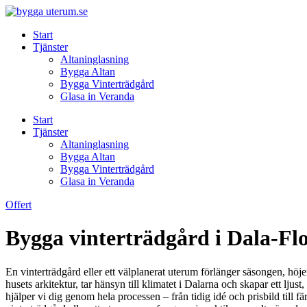
Skip
to
Start
content
Tjänster
Altaninglasning
Bygga Altan
Bygga Vinterträdgård
Glasa in Veranda
Start
Tjänster
Altaninglasning
Bygga Altan
Bygga Vinterträdgård
Glasa in Veranda
Offert
Bygga vinterträdgård i Dala-Fl
En vinterträdgård eller ett välplanerat uterum förlänger säsongen, hö
husets arkitektur, tar hänsyn till klimatet i Dalarna och skapar ett lju
hjälper vi dig genom hela processen – från tidig idé och prisbild till fä