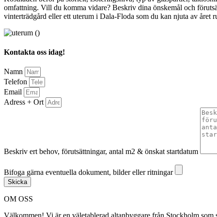
omfattning. Vill du komma vidare? Beskriv dina önskemål och förutsätt
vinterträdgård eller ett uterum i Dala-Floda som du kan njuta av året r
Kontakta oss idag!
Namn
Telefon
Email
Adress + Ort
Beskriv ert behov, förutsättningar, antal m2 & önskat startdatum
Bifoga gärna eventuella dokument, bilder eller ritningar
Bifoga gärna eventuella dokument, bilder eller ritningar
Skicka
OM OSS
Välkommen! Vi är en väletablerad altanbyggare från Stockholm som spec