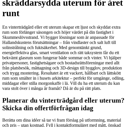
skräddarsydda uterum för året
runt
En vinterträdgård eller ett uterum skapar ett ljust och skyddat extra
rum som förlänger säsongen och höjer värdet på din fastighet i
Skummeslövsstrand. Vi bygger lösningar som är anpassade för
Hallandskustens förutsättningar – från vindlaster och salt luft till
solinstrålning och fuktsäkerhet. Med genomtänkt grund,
energieffektiva glas, smart ventilation och rätt taksystem får du ett
bekvämt glasrum som fungerar både sommar och vinter. Vi hjälper
privatpersoner, fastighetsägare och bostadsrättsföreningar med allt
från platsbesök, måttagning och 3D-design till bygglov, produktion
och trygg montering. Resultatet är ett vackert, hållbart och lättskött
rum som smälter in i husets arkitektur – perfekt för umgänge, odling,
middagar eller stilla morgonkaffe i lä. Vill du ha ett uterum du kan
vara stolt över i många år framåt? Då är du på rätt plats.
Planerar du vinterträdgård eller uterum?
Skicka din offertförfrågan idag
Berätta om dina idéer så tar vi fram förslag på utformning, material
och pris – utan kostnad. Fyll i kontaktformuläret med mått, önskad