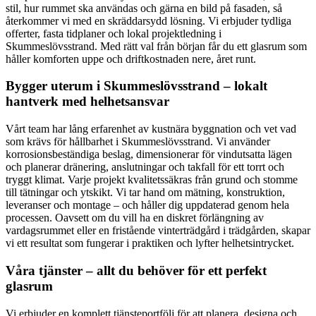
stil, hur rummet ska användas och gärna en bild på fasaden, så
återkommer vi med en skräddarsydd lösning. Vi erbjuder tydliga
offerter, fasta tidplaner och lokal projektledning i
Skummeslövsstrand. Med rätt val från början får du ett glasrum som
håller komforten uppe och driftkostnaden nere, året runt.
Bygger uterum i Skummeslövsstrand – lokalt
hantverk med helhetsansvar
Vårt team har lång erfarenhet av kustnära byggnation och vet vad
som krävs för hållbarhet i Skummeslövsstrand. Vi använder
korrosionsbeständiga beslag, dimensionerar för vindutsatta lägen
och planerar dränering, anslutningar och takfall för ett torrt och
tryggt klimat. Varje projekt kvalitetssäkras från grund och stomme
till tätningar och ytskikt. Vi tar hand om mätning, konstruktion,
leveranser och montage – och håller dig uppdaterad genom hela
processen. Oavsett om du vill ha en diskret förlängning av
vardagsrummet eller en fristående vinterträdgård i trädgården, skapar
vi ett resultat som fungerar i praktiken och lyfter helhetsintrycket.
Våra tjänster – allt du behöver för ett perfekt
glasrum
Vi erbjuder en komplett tjänsteportfölj för att planera, designa och