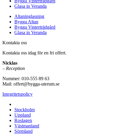
Bygga Vinterträdgård
Glasa in Veranda
Altaninglasning
Bygga Altan
Bygga Vinterträdgård
Glasa in Veranda
Kontakta oss
Kontakta oss idag för en fri offert.
Nicklas
– Reception
Nummer: 010-555 89 63
Mail: offert@bygga-uterum.se
Integritetspolicy
Altaninglasning & Uterumsbyggnation i hela Sverige i:
Stockholm
Uppland
Roslagen
Västmanland
Sörmland