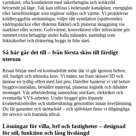
varmkant, ofta kombinerat med säkerhetsglas och solskydd
beroende på läge. Tak kan utföras i isolerande kanalplast, energiglas
eller lamellösningar som reglerar solljus och värme. Vi projekterar
köldbryggsfria anslutningar, väljer rätt ventilation (spaltventiler,
vädringsluckor eller diskreta fläktar) och planerar skuggning via
markiser eller screen. Golvvärme, konvektorer eller infravärme gör
rummet extra behagligt under kalla månader, samtidigt som
fuktsäkerhet och dränering byggs in från start.
Så här går det till – från första skiss till färdigt
uterum
Resan börjar med ett kostnadsfritt möte där vi går igenom behov,
stil, budget och tekniska krav. Vi mäter, tar fram skisser/3D och
lämnar en tydlig offert med fast pris. Därefter hanterar vi vid behov
bygglov/anmälan, beställer material, planerar logistik och tidsätter
montaget. Vår arbetsledning samordnar snickare, elektriker och
eventuella VVS-arbeten. Under bygget görs löpande
kvalitetskontroller och slutbesiktning genomförs innan överlämning.
Du får garantier och skötselråd – och självklart finns vi tillgängliga
för service och framtida tillval.
Lösningar för villa, brf och fastigheter – designad
för stil, funktion och lång livslängd