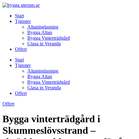
Skip
to
Start
content
Tjänster
Altaninglasning
Bygga Altan
Bygga Vinterträdgård
Glasa in Veranda
Offert
Start
Tjänster
Altaninglasning
Bygga Altan
Bygga Vinterträdgård
Glasa in Veranda
Offert
Offert
Bygga vinterträdgård i
Skummeslövsstrand –