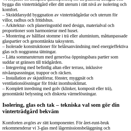
bygga din vinterträdgård eller ditt uterum i rätt nivå av isolering och
komfort.
– Skräddarsydd byggnation av vinterträdgårdar och uterum för
villor, radhus och fritidshus.
– Arkitektur- och planeringsstöd med design, materialval och
proportioner som harmonierar med huset.
– Montering av hållfast stomme i trä eller aluminium, måttanpassade
glaspartier och genomtänkta taksystem.
– Isolerade konstruktioner för helårsanvändning med energieffektiva
glas och noggranna tätningar.
– Lätta sommaruterum med generösa öppningsbara partier som
suddar ut gränsen till trädgården.
– Integrering med befintlig altan eller terrass, inklusive
nivåanpassningar, trappor och räcken.
– Installation av skjutdörrar, fönster, myggnät och
ventilationslösningar för friskt inomhusklimat.
– Komplett inredning med golv (klinker, komposit eller trä),
genomtänkt belysning och diskreta värmelösningar.
Isolering, glas och tak – tekniska val som gör din
vinterträdgård bekväm
Komforten avgörs av rätt komponenter. För året-runt-bruk
rekommenderar vi 3-glas med lågemissionsbeläggning och