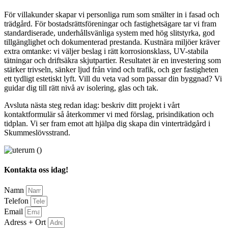
För villakunder skapar vi personliga rum som smälter in i fasad och
trädgård. För bostadsrättsföreningar och fastighetsägare tar vi fram
standardiserade, underhållsvänliga system med hög slitstyrka, god
tillgänglighet och dokumenterad prestanda. Kustnära miljöer kräver
extra omtanke: vi väljer beslag i rätt korrosionsklass, UV-stabila
tätningar och driftsäkra skjutpartier. Resultatet är en investering som
stärker trivseln, sänker ljud från vind och trafik, och ger fastigheten
ett tydligt estetiskt lyft. Vill du veta vad som passar din byggnad? Vi
guidar dig till rätt nivå av isolering, glas och tak.
Avsluta nästa steg redan idag: beskriv ditt projekt i vårt
kontaktformulär så återkommer vi med förslag, prisindikation och
tidplan. Vi ser fram emot att hjälpa dig skapa din vinterträdgård i
Skummeslövsstrand.
Kontakta oss idag!
Namn
Telefon
Email
Adress + Ort