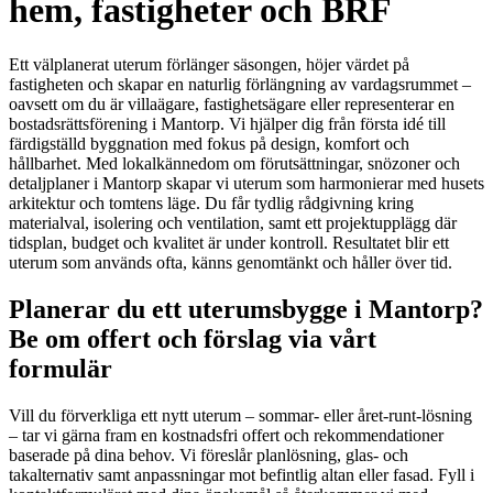
hem, fastigheter och BRF
Ett välplanerat uterum förlänger säsongen, höjer värdet på
fastigheten och skapar en naturlig förlängning av vardagsrummet –
oavsett om du är villaägare, fastighetsägare eller representerar en
bostadsrättsförening i Mantorp. Vi hjälper dig från första idé till
färdigställd byggnation med fokus på design, komfort och
hållbarhet. Med lokalkännedom om förutsättningar, snözoner och
detaljplaner i Mantorp skapar vi uterum som harmonierar med husets
arkitektur och tomtens läge. Du får tydlig rådgivning kring
materialval, isolering och ventilation, samt ett projektupplägg där
tidsplan, budget och kvalitet är under kontroll. Resultatet blir ett
uterum som används ofta, känns genomtänkt och håller över tid.
Planerar du ett uterumsbygge i Mantorp?
Be om offert och förslag via vårt
formulär
Vill du förverkliga ett nytt uterum – sommar- eller året-runt-lösning
– tar vi gärna fram en kostnadsfri offert och rekommendationer
baserade på dina behov. Vi föreslår planlösning, glas- och
takalternativ samt anpassningar mot befintlig altan eller fasad. Fyll i