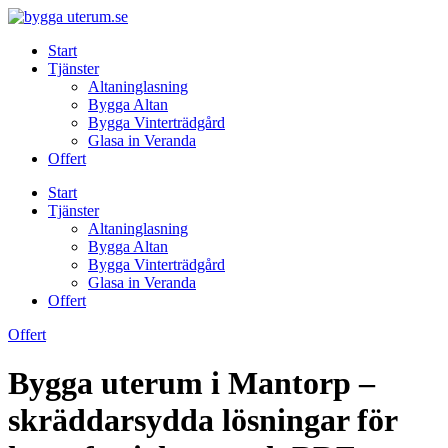
Skip
to
Start
content
Tjänster
Altaninglasning
Bygga Altan
Bygga Vinterträdgård
Glasa in Veranda
Offert
Start
Tjänster
Altaninglasning
Bygga Altan
Bygga Vinterträdgård
Glasa in Veranda
Offert
Offert
Bygga uterum i Mantorp –
skräddarsydda lösningar för