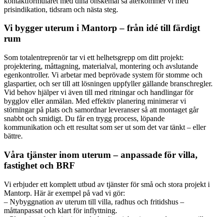
kontaktformuläret med dina önskemål så återkommer vi med
prisindikation, tidsram och nästa steg.
Vi bygger uterum i Mantorp – från idé till färdigt
rum
Som totalentreprenör tar vi ett helhetsgrepp om ditt projekt:
projektering, måttagning, materialval, montering och avslutande
egenkontroller. Vi arbetar med beprövade system för stomme och
glaspartier, och ser till att lösningen uppfyller gällande branschregler.
Vid behov hjälper vi även till med ritningar och handlingar för
bygglov eller anmälan. Med effektiv planering minimerar vi
störningar på plats och samordnar leveranser så att montaget går
snabbt och smidigt. Du får en trygg process, löpande
kommunikation och ett resultat som ser ut som det var tänkt – eller
bättre.
Våra tjänster inom uterum – anpassade för villa,
fastighet och BRF
Vi erbjuder ett komplett utbud av tjänster för små och stora projekt i
Mantorp. Här är exempel på vad vi gör:
– Nybyggnation av uterum till villa, radhus och fritidshus –
måttanpassat och klart för inflyttning.