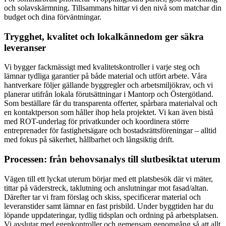
och solavskärmning. Tillsammans hittar vi den nivå som matchar din
budget och dina förväntningar.
Trygghet, kvalitet och lokalkännedom ger säkra
leveranser
Vi bygger fackmässigt med kvalitetskontroller i varje steg och
lämnar tydliga garantier på både material och utfört arbete. Våra
hantverkare följer gällande byggregler och arbetsmiljökrav, och vi
planerar utifrån lokala förutsättningar i Mantorp och Östergötland.
Som beställare får du transparenta offerter, spårbara materialval och
en kontaktperson som håller ihop hela projektet. Vi kan även bistå
med ROT-underlag för privatkunder och koordinera större
entreprenader för fastighetsägare och bostadsrättsföreningar – alltid
med fokus på säkerhet, hållbarhet och långsiktig drift.
Processen: från behovsanalys till slutbesiktat uterum
Vägen till ett lyckat uterum börjar med ett platsbesök där vi mäter,
tittar på väderstreck, taklutning och anslutningar mot fasad/altan.
Därefter tar vi fram förslag och skiss, specificerar material och
leveranstider samt lämnar en fast prisbild. Under byggtiden har du
löpande uppdateringar, tydlig tidsplan och ordning på arbetsplatsen.
Vi avslutar med egenkontroller och gemensam genomgång så att allt