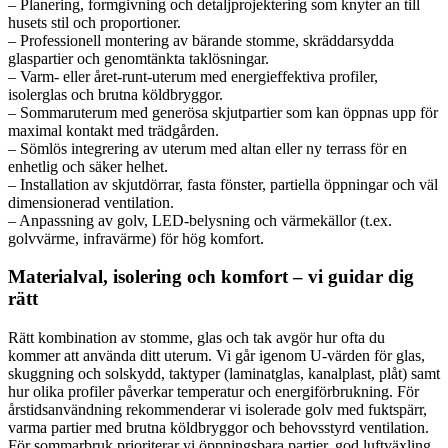
– Planering, formgivning och detaljprojektering som knyter an till
husets stil och proportioner.
– Professionell montering av bärande stomme, skräddarsydda
glaspartier och genomtänkta taklösningar.
– Varm- eller året-runt-uterum med energieffektiva profiler,
isolerglas och brutna köldbryggor.
– Sommaruterum med generösa skjutpartier som kan öppnas upp för
maximal kontakt med trädgården.
– Sömlös integrering av uterum med altan eller ny terrass för en
enhetlig och säker helhet.
– Installation av skjutdörrar, fasta fönster, partiella öppningar och väl
dimensionerad ventilation.
– Anpassning av golv, LED-belysning och värmekällor (t.ex.
golvvärme, infravärme) för hög komfort.
Materialval, isolering och komfort – vi guidar dig
rätt
Rätt kombination av stomme, glas och tak avgör hur ofta du
kommer att använda ditt uterum. Vi går igenom U-värden för glas,
skuggning och solskydd, taktyper (laminatglas, kanalplast, plåt) samt
hur olika profiler påverkar temperatur och energiförbrukning. För
årstidsanvändning rekommenderar vi isolerade golv med fuktspärr,
varma partier med brutna köldbryggor och behovsstyrd ventilation.
För sommarbruk prioriterar vi öppningsbara partier, god luftväxling