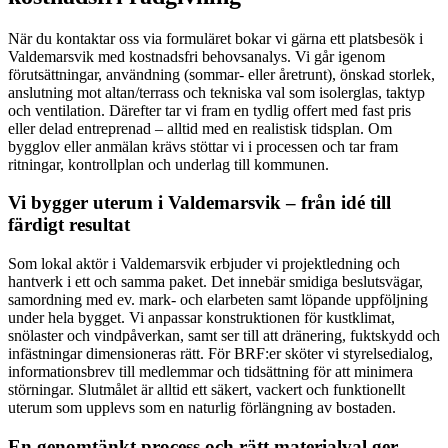
När du kontaktar oss via formuläret bokar vi gärna ett platsbesök i
Valdemarsvik med kostnadsfri behovsanalys. Vi går igenom
förutsättningar, användning (sommar- eller åretrunt), önskad storlek,
anslutning mot altan/terrass och tekniska val som isolerglas, taktyp
och ventilation. Därefter tar vi fram en tydlig offert med fast pris
eller delad entreprenad – alltid med en realistisk tidsplan. Om
bygglov eller anmälan krävs stöttar vi i processen och tar fram
ritningar, kontrollplan och underlag till kommunen.
Vi bygger uterum i Valdemarsvik – från idé till
färdigt resultat
Som lokal aktör i Valdemarsvik erbjuder vi projektledning och
hantverk i ett och samma paket. Det innebär smidiga beslutsvägar,
samordning med ev. mark- och elarbeten samt löpande uppföljning
under hela bygget. Vi anpassar konstruktionen för kustklimat,
snölaster och vindpåverkan, samt ser till att dränering, fuktskydd och
infästningar dimensioneras rätt. För BRF:er sköter vi styrelsedialog,
informationsbrev till medlemmar och tidsättning för att minimera
störningar. Slutmålet är alltid ett säkert, vackert och funktionellt
uterum som upplevs som en naturlig förlängning av bostaden.
En genomtänkt process och rätt materialval ger