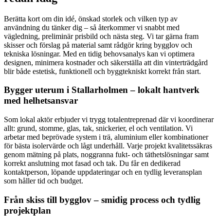
Berätta kort om din idé, önskad storlek och vilken typ av
användning du tänker dig – så återkommer vi snabbt med
vägledning, preliminär prisbild och nästa steg. Vi tar gärna fram
skisser och förslag på material samt rådgör kring bygglov och
tekniska lösningar. Med en tidig behovsanalys kan vi optimera
designen, minimera kostnader och säkerställa att din vinterträdgård
blir både estetisk, funktionell och byggtekniskt korrekt från start.
Bygger uterum i Stallarholmen – lokalt hantverk
med helhetsansvar
Som lokal aktör erbjuder vi trygg totalentreprenad där vi koordinerar
allt: grund, stomme, glas, tak, snickerier, el och ventilation. Vi
arbetar med beprövade system i trä, aluminium eller kombinationer
för bästa isolervärde och lågt underhåll. Varje projekt kvalitetssäkras
genom mätning på plats, noggranna fukt- och täthetslösningar samt
korrekt anslutning mot fasad och tak. Du får en dedikerad
kontaktperson, löpande uppdateringar och en tydlig leveransplan
som håller tid och budget.
Från skiss till bygglov – smidig process och tydlig
projektplan