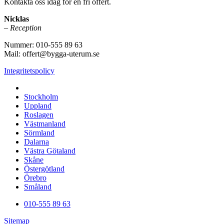
Kontakta oss idag för en fri offert.
Nicklas
– Reception
Nummer: 010-555 89 63
Mail: offert@bygga-uterum.se
Integritetspolicy
Altaninglasning & Uterumsbyggnation i hela Sverige i:
Stockholm
Uppland
Roslagen
Västmanland
Sörmland
Dalarna
Västra Götaland
Skåne
Östergötland
Örebro
Småland
010-555 89 63
Sitemap