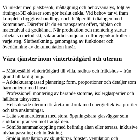
Vi inleder med platsbesök, måttagning och behovsanalys, följt av
ritningar/3D-skisser som gör beslut enkla. Vid behov tar vi fram
kompletta bygglovshandlingar och hjälper till i dialogen med
kommunen. Därefter får du en transparent offert, tidplan och
materialval att godkänna. När produktion och montering startar
arbetar vi metodiskt, säkrar arbetsmiljö och utför egenkontroller i
varje steg. Slutbesiktning, genomgång av funktioner och
överlämning av dokumentation ingår.
Våra tjänster inom vinterträdgård och uterum
– Måttbeställd vinterträdgård till villa, radhus och fritidshus – från
grund till färdig miljö.
– Arkitekturanpassad planering: form, proportioner och detaljer som
harmonierar med huset.
– Professionell montering av bärande stomme, isolerglaspartier och
hållbara taksystem.
– Helisolerade uterum för året-runt-bruk med energieffektiva profiler
och täta anslutningar.
– Lätta sommaruterum med stora, öppningsbara glasväggar som
suddar ut gränsen mot trädgården.
– Sömlös sammankoppling med befintlig altan eller terrass, inklusive
nivåanpassning och infästning.
– Smidig installation av skjutdörrar, fönster, ventilation och