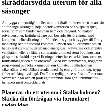
skräddarsydda uterum för alla
säsonger
Att bygga vinterträdgård eller uterum i Stallarholmen är ett smart sätt
att förlänga säsongen, höja boendekomforten och skapa ett ljust,
socialt rum som binder samman hem och trädgård. Vi hjälper
privatpersoner, fastighetsägare och bostadsrättsföreningar med
kompletta helhetslösningar – från idé, design och bygglov till färdig
montering och finjusterad komfort. Oavsett om du drömmer om ett
helisolerat året-runt-uterum med energiglas, golvvärme och effektiv
ventilation, eller ett lättare sommaruterum med stora öppningsbara
glaspartier, skräddarsyr vi lösningen efter husets arkitektur, tomtens
förutsättningar och dina önskemål. Med kvalitetsmaterial, noggrann
projektering och lokalkännedom om klimatet i Stallarholmen
säkerställer vi ett hållbart resultat med låg energiförbrukning, trygg
täthet och lång livslängd. Du får en tydlig process, fasta offerter utan
överraskningar och ett proffsigt utförande som gör uterummet till
hemmets mest omtyckta plats.
Planerar du ett uterum i Stallarholmen?
Skicka din förfrågan via formuläret
redan idag