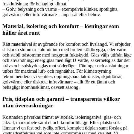
friskluftsintag för behagligt klimat.
– Golv, belysning och värme – exempelvis klinker, spotlights,
golvvärme eller infravärmare – anpassat efter behov.
Material, isolering och komfort – lösningar som
håller året runt
Rätt materialval är avgörande för komfort och livslängd. Vi erbjuder
slitstarka stommar i aluminium med bruten köldbrygga, eller varm
och stabil trästomme med noggrant fuktskydd. Glas väljs utifrån läge
och användning: energiglas med lågt U-värde, säkerhetsglas där det
krävs och solskyddsglas mot söderläge. Tätningar och anslutningar
utförs för maximal luft- och regntäthet. För klimatstyrning
rekommenderar vi ventiler, öppningsbara takfönster, skjutdörrar,
golvvärme eller diskreta infravärmare – allt för ett jämnt och
behagligt inomhusklimat, oavsett säsong.
Pris, tidsplan och garanti – transparenta villkor
utan överraskningar
Kostnaden påverkas främst av storlek, isoleringsnivå, glas- och
takval, markarbete samt el och komforttillägg. Efter platsbesök
lämnar vi en fast och tydlig offert, komplett tidplan samt förslag på
kostnadseffektiva val som inte kompromissar med kvalitet. Vi