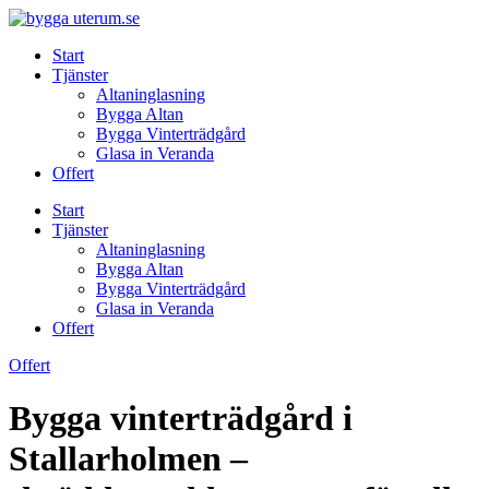
Skip
to
Start
content
Tjänster
Altaninglasning
Bygga Altan
Bygga Vinterträdgård
Glasa in Veranda
Offert
Start
Tjänster
Altaninglasning
Bygga Altan
Bygga Vinterträdgård
Glasa in Veranda
Offert
Offert
Bygga vinterträdgård i
Stallarholmen –