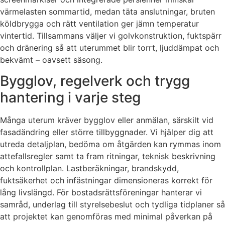
värmelasten sommartid, medan täta anslutningar, bruten
köldbrygga och rätt ventilation ger jämn temperatur
vintertid. Tillsammans väljer vi golvkonstruktion, fuktspärr
och dränering så att uterummet blir torrt, ljuddämpat och
bekvämt – oavsett säsong.
Bygglov, regelverk och trygg
hantering i varje steg
Många uterum kräver bygglov eller anmälan, särskilt vid
fasadändring eller större tillbyggnader. Vi hjälper dig att
utreda detaljplan, bedöma om åtgärden kan rymmas inom
attefallsregler samt ta fram ritningar, teknisk beskrivning
och kontrollplan. Lastberäkningar, brandskydd,
fuktsäkerhet och infästningar dimensioneras korrekt för
lång livslängd. För bostadsrättsföreningar hanterar vi
samråd, underlag till styrelsebeslut och tydliga tidplaner så
att projektet kan genomföras med minimal påverkan på