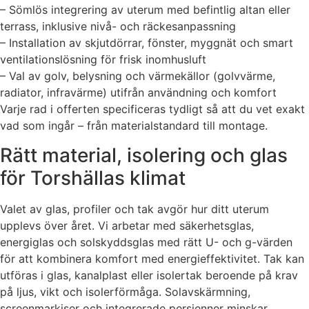
– Sömlös integrering av uterum med befintlig altan eller
terrass, inklusive nivå- och räckesanpassning
– Installation av skjutdörrar, fönster, myggnät och smart
ventilationslösning för frisk inomhusluft
– Val av golv, belysning och värmekällor (golvvärme,
radiator, infravärme) utifrån användning och komfort
Varje rad i offerten specificeras tydligt så att du vet exakt
vad som ingår – från materialstandard till montage.
Rätt material, isolering och glas
för Torshällas klimat
Valet av glas, profiler och tak avgör hur ditt uterum
upplevs över året. Vi arbetar med säkerhetsglas,
energiglas och solskyddsglas med rätt U- och g-värden
för att kombinera komfort med energieffektivitet. Tak kan
utföras i glas, kanalplast eller isolertak beroende på krav
på ljus, vikt och isolerförmåga. Solavskärmning,
screenmarkiser och integrerade persienner minskar