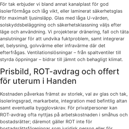
För tak erbjuder vi bland annat kanalplast för god
isolerförmåga och låg vikt, eller laminerat säkerhetsglas
för maximalt ljusinsläpp. Glas med låga U-värden,
solskyddsbeläggning och säkerhetsklassning väljs efter
läge och användning. Vi projekterar dränering, fall och täta
anslutningar för att undvika fuktproblem, samt integrerar
el, belysning, golvvärme eller infravärme där det
efterfrågas. Ventilationslösningar – från spaltventiler till
styrda öppningar – bidrar till jämnt och behagligt klimat.
Prisbild, ROT-avdrag och offert
för uterum i Handen
Kostnaden påverkas främst av storlek, val av glas och tak,
isoleringsgrad, markarbete, integration med befintlig altan
samt eventuella bygglovskrav. För privatpersoner kan
ROT-avdrag ofta nyttjas på arbetskostnaden i småhus och
bostadsrätter; däremot gäller ROT inte för
bostadsrättsföreningar som juridisk person eller för