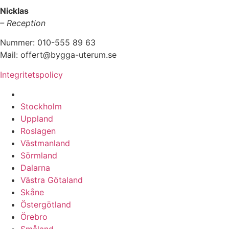
Nicklas
– Reception
Nummer: 010-555 89 63
Mail: offert@bygga-uterum.se
Integritetspolicy
Altaninglasning & Uterumsbyggnation i hela Sverige i:
Stockholm
Uppland
Roslagen
Västmanland
Sörmland
Dalarna
Västra Götaland
Skåne
Östergötland
Örebro