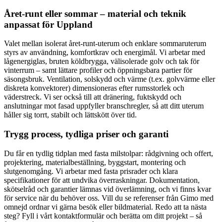
Året-runt eller sommar – material och teknik
anpassat för Uppland
Valet mellan isolerat året-runt-uterum och enklare sommaruterum
styrs av användning, komfortkrav och energimål. Vi arbetar med
lågenergiglas, bruten köldbrygga, välisolerade golv och tak för
vinterrum – samt lättare profiler och öppningsbara partier för
säsongsbruk. Ventilation, solskydd och värme (t.ex. golvvärme eller
diskreta konvektorer) dimensioneras efter rumsstorlek och
väderstreck. Vi ser också till att dränering, fuktskydd och
anslutningar mot fasad uppfyller branschregler, så att ditt uterum
håller sig torrt, stabilt och lättskött över tid.
Trygg process, tydliga priser och garanti
Du får en tydlig tidplan med fasta milstolpar: rådgivning och offert,
projektering, materialbeställning, byggstart, montering och
slutgenomgång. Vi arbetar med fasta prisrader och klara
specifikationer för att undvika överraskningar. Dokumentation,
skötselråd och garantier lämnas vid överlämning, och vi finns kvar
för service när du behöver oss. Vill du se referenser från Gimo med
omnejd ordnar vi gärna besök eller bildmaterial. Redo att ta nästa
steg? Fyll i vårt kontaktformulär och berätta om ditt projekt – så