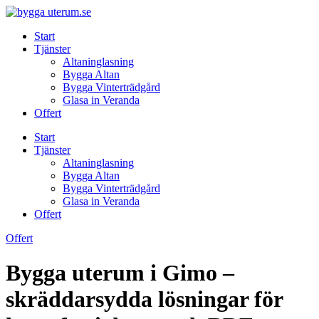
Skip
to
Start
content
Tjänster
Altaninglasning
Bygga Altan
Bygga Vinterträdgård
Glasa in Veranda
Offert
Start
Tjänster
Altaninglasning
Bygga Altan
Bygga Vinterträdgård
Glasa in Veranda
Offert
Offert
Bygga uterum i Gimo –
skräddarsydda lösningar för