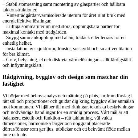
– Stabil stomresning samt montering av glaspartier och hållbara
takkonstruktioner.
– Vinterträdgårdar/varmisolerade uterum för året-runt-bruk med
energieffektiva lösningar.
– Luftiga sommaruterum med stora, öppningsbara partier för
maximal kontakt med trädgården.
– Snygg sammankoppling med altan, trädäck eller terrass för en
enhetlig helhet.
– Installation av skjutdörrar, fönster, solskydd och smart ventilation
för bra klimat.
– Golv, belysning, el och diskreta värmelösningar – allt färdigställt
och inflyttningsklart.
Rådgivning, bygglov och design som matchar din
fastighet
Vi börjar med behovsanalys och mätning på plats, tar fram förslag i
rätt stil och proportioner och guidar dig kring bygglov eller anmälan
mot kommunen. Vi hjälper till med ritningar, tekniska beskrivningar
och nödvändiga handlingar för en smidig process. Vårt mål är att
balansera estetik och funktion – rätt taklutning, väl valda
dimensioner, harmoniska färger och noggrant placerade
dörrar/fönster som ger ljus, utblickar och ett bekvämt flöde mellan
inne och ute.