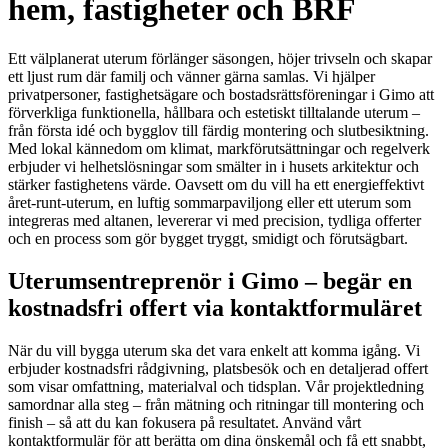
hem, fastigheter och BRF
Ett välplanerat uterum förlänger säsongen, höjer trivseln och skapar
ett ljust rum där familj och vänner gärna samlas. Vi hjälper
privatpersoner, fastighetsägare och bostadsrättsföreningar i Gimo att
förverkliga funktionella, hållbara och estetiskt tilltalande uterum –
från första idé och bygglov till färdig montering och slutbesiktning.
Med lokal kännedom om klimat, markförutsättningar och regelverk
erbjuder vi helhetslösningar som smälter in i husets arkitektur och
stärker fastighetens värde. Oavsett om du vill ha ett energieffektivt
året-runt-uterum, en luftig sommarpaviljong eller ett uterum som
integreras med altanen, levererar vi med precision, tydliga offerter
och en process som gör bygget tryggt, smidigt och förutsägbart.
Uterumsentreprenör i Gimo – begär en
kostnadsfri offert via kontaktformuläret
När du vill bygga uterum ska det vara enkelt att komma igång. Vi
erbjuder kostnadsfri rådgivning, platsbesök och en detaljerad offert
som visar omfattning, materialval och tidsplan. Vår projektledning
samordnar alla steg – från mätning och ritningar till montering och
finish – så att du kan fokusera på resultatet. Använd vårt
kontaktformulär för att berätta om dina önskemål och få ett snabbt,