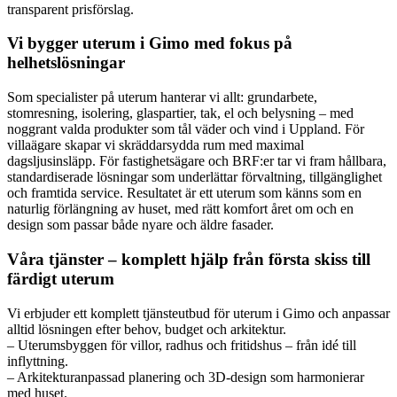
transparent prisförslag.
Vi bygger uterum i Gimo med fokus på
helhetslösningar
Som specialister på uterum hanterar vi allt: grundarbete,
stomresning, isolering, glaspartier, tak, el och belysning – med
noggrant valda produkter som tål väder och vind i Uppland. För
villaägare skapar vi skräddarsydda rum med maximal
dagsljusinsläpp. För fastighetsägare och BRF:er tar vi fram hållbara,
standardiserade lösningar som underlättar förvaltning, tillgänglighet
och framtida service. Resultatet är ett uterum som känns som en
naturlig förlängning av huset, med rätt komfort året om och en
design som passar både nyare och äldre fasader.
Våra tjänster – komplett hjälp från första skiss till
färdigt uterum
Vi erbjuder ett komplett tjänsteutbud för uterum i Gimo och anpassar
alltid lösningen efter behov, budget och arkitektur.
– Uterumsbyggen för villor, radhus och fritidshus – från idé till
inflyttning.
– Arkitekturanpassad planering och 3D-design som harmonierar
med huset.