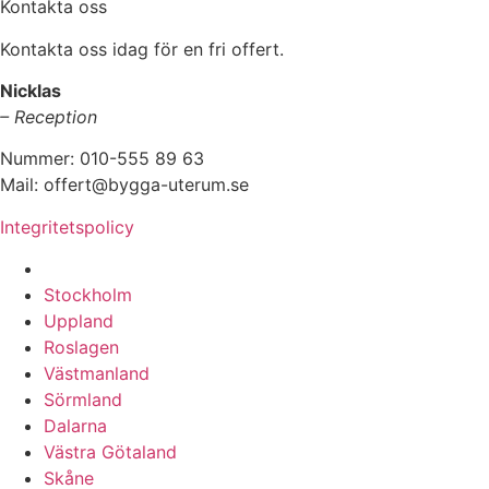
Kontakta oss
Kontakta oss idag för en fri offert.
Nicklas
– Reception
Nummer: 010-555 89 63
Mail: offert@bygga-uterum.se
Integritetspolicy
Altaninglasning & Uterumsbyggnation i hela Sverige i:
Stockholm
Uppland
Roslagen
Västmanland
Sörmland
Dalarna
Västra Götaland
Skåne