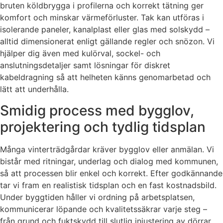
bruten köldbrygga i profilerna och korrekt tätning ger
komfort och minskar värmeförluster. Tak kan utföras i
isolerande paneler, kanalplast eller glas med solskydd –
alltid dimensionerat enligt gällande regler och snözon. Vi
hjälper dig även med kulörval, sockel- och
anslutningsdetaljer samt lösningar för diskret
kabeldragning så att helheten känns genomarbetad och
lätt att underhålla.
Smidig process med bygglov,
projektering och tydlig tidsplan
Många vinterträdgårdar kräver bygglov eller anmälan. Vi
bistår med ritningar, underlag och dialog med kommunen,
så att processen blir enkel och korrekt. Efter godkännande
tar vi fram en realistisk tidsplan och en fast kostnadsbild.
Under byggtiden håller vi ordning på arbetsplatsen,
kommunicerar löpande och kvalitetssäkrar varje steg –
från grund och fuktskydd till slutlig injustering av dörrar