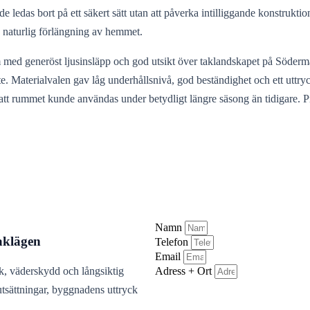
de ledas bort på ett säkert sätt utan att påverka intilliggande konstrukt
 naturlig förlängning av hemmet.
 rum med generöst ljusinsläpp och god utsikt över taklandskapet på Söd
te. Materialvalen gav låg underhållsnivå, god beständighet och ett ut
och att rummet kunde användas under betydligt längre säsong än tidigare.
Namn
taklägen
Telefon
Email
Adress + Ort
ik, väderskydd och långsiktig
utsättningar, byggnadens uttryck