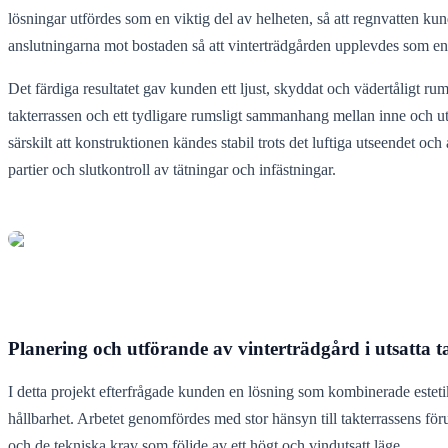
lösningar utfördes som en viktig del av helheten, så att regnvatten kun
anslutningarna mot bostaden så att vinterträdgården upplevdes som en
Det färdiga resultatet gav kunden ett ljust, skyddat och vädertåligt
takterrassen och ett tydligare rumsligt sammanhang mellan inne och u
särskilt att konstruktionen kändes stabil trots det luftiga utseendet 
partier och slutkontroll av tätningar och infästningar.
Planering och utförande av vinterträdgård i utsatta 
I detta projekt efterfrågade kunden en lösning som kombinerade estet
hållbarhet. Arbetet genomfördes med stor hänsyn till takterrassens för
och de tekniska krav som följde av ett högt och vindutsatt läge.