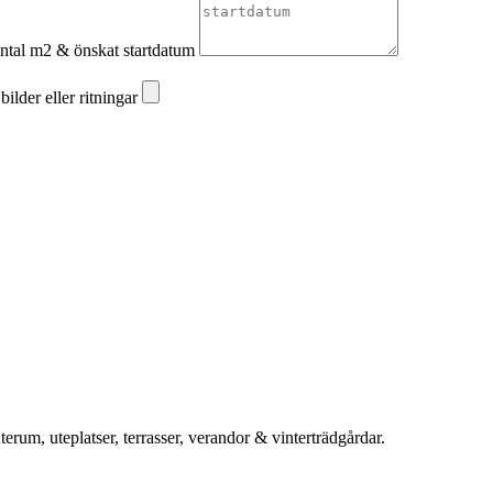
 antal m2 & önskat startdatum
ilder eller ritningar
ilder eller ritningar
rum, uteplatser, terrasser, verandor & vinterträdgårdar.