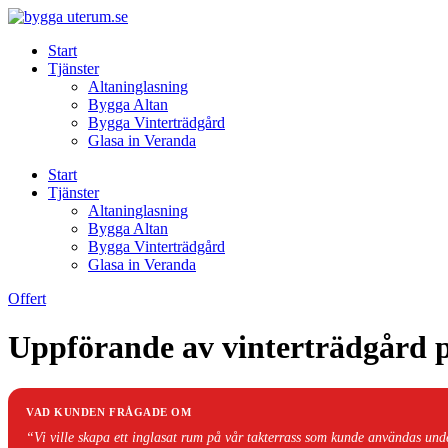
Skip
to
Start
content
Tjänster
Altaninglasning
Bygga Altan
Bygga Vinterträdgård
Glasa in Veranda
Start
Tjänster
Altaninglasning
Bygga Altan
Bygga Vinterträdgård
Glasa in Veranda
Offert
Uppförande av vinterträdgård 
VAD KUNDEN FRÅGADE OM
“Vi ville skapa ett inglasat rum på vår takterrass som kunde användas unde