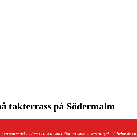
på takterrass på Södermalm
r en större del av året och som samtidigt passade husets uttryck. Vi behövde en