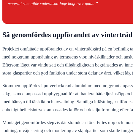
material som tålde väderutsatt läge högt över gatan.”
Så genomfördes uppförandet av vinterträ
Projektet omfattade uppförandet av en vinterträdgård på en befintlig ta
med noggrann uppmätning av terrassens ytor, nivåskillnader och anslut
Eftersom läget var vindutsatt och tillgängligheten begränsades av inn
stora glaspartier och god funktion under stora delar av året, vilket låg 
Stommen uppfördes i pulverlackerad aluminium med noggrant anpassade 
takglas med anpassad uppbyggnad för att hantera både ljusinsläpp och
med hänsyn till tätskikt och avvattning. Samtliga infästningar utfördes
enhetligt helhetsintryck anpassades kulör och detaljutformning efter fa
Montaget genomfördes stegvis där stomdelar först lyftes upp och montera
lodning, nivåjustering och montering av skjutpartier som skulle funge