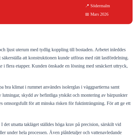
📍 Södermalm
📅 Mars 2026
och ljust uterum med tydlig koppling till bostaden. Arbetet inleddes
äkerställa att konstruktionen kunde utföras med rätt lastfördelning.
ge i flera etapper. Kunden önskade en lösning med smäckert uttryck,
a bra klimat i rummet användes isolerglas i väggpartierna samt
lutningar, skydd av befintliga ytskikt och montering av bärpunkter
 omsorgsfullt för att minska risken för fuktinträngning. För att ge ett
det utsatta takläget ställdes höga krav på precision, särskilt vid
oller under hela processen. Även plåtdetaljer och vattenavledande