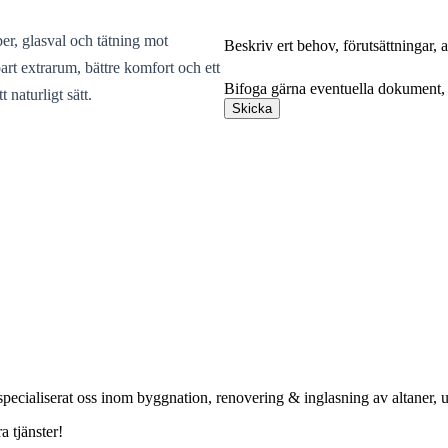
per, glasval och tätning mot
Beskriv ert behov, förutsättningar,
Bifoga gärna eventuella dokument, b
art extrarum, bättre komfort och ett
Bifoga gärna eventuella dokument, b
 naturligt sätt.
Skicka
ialiserat oss inom byggnation, renovering & inglasning av altaner, ute
a tjänster!