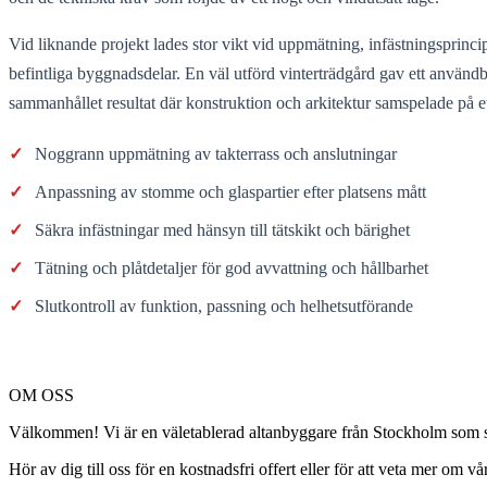
Vid liknande projekt lades stor vikt vid uppmätning, infästningsprinci
befintliga byggnadsdelar. En väl utförd vinterträdgård gav ett användb
sammanhållet resultat där konstruktion och arkitektur samspelade på ett
✓
Noggrann uppmätning av takterrass och anslutningar
✓
Anpassning av stomme och glaspartier efter platsens mått
✓
Säkra infästningar med hänsyn till tätskikt och bärighet
✓
Tätning och plåtdetaljer för god avvattning och hållbarhet
✓
Slutkontroll av funktion, passning och helhetsutförande
OM OSS
Välkommen! Vi är en väletablerad altanbyggare från Stockholm som spec
Hör av dig till oss för en kostnadsfri offert eller för att veta mer om vår