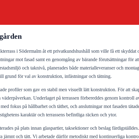
dgården
kterrass i Södermalm åt ett privatkundshushåll som ville få ett skyddat 
ningar mot fasad samt en genomgång av bärande förutsättningar för att s
erstadsmiljö och taknivå, planerades både materialleveranser och monta
till grund för val av konstruktion, infästningar och tätning.
profiler som gav en stabil men visuellt lätt konstruktion. För att skap
 väderpåverkan. Underlaget på terrassen förbereddes genom kontroll av 
 med fokus på hållbarhet och täthet, och anslutningar mot fasaden tätades
stighetens karaktär och terrassens befintliga räcken och ytor.
des på plats innan glaspartier, taksektioner och beslag färdigställdes. I 
ra jämnt och tätt. Vi arbetade därför metodiskt med kontinuerliga kontr