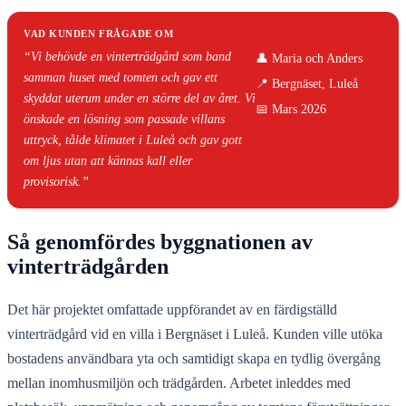
VAD KUNDEN FRÅGADE OM
“Vi behövde en vinterträdgård som band
👤 Maria och Anders
samman huset med tomten och gav ett
📍 Bergnäset, Luleå
skyddat uterum under en större del av året. Vi
📅 Mars 2026
önskade en lösning som passade villans
uttryck, tålde klimatet i Luleå och gav gott
om ljus utan att kännas kall eller
provisorisk.”
Så genomfördes byggnationen av
vinterträdgården
Det här projektet omfattade uppförandet av en färdigställd
vinterträdgård vid en villa i Bergnäset i Luleå. Kunden ville utöka
bostadens användbara yta och samtidigt skapa en tydlig övergång
mellan inomhusmiljön och trädgården. Arbetet inleddes med