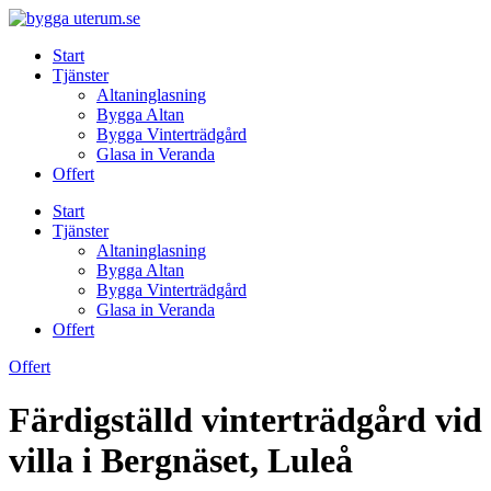
Skip
to
Start
content
Tjänster
Altaninglasning
Bygga Altan
Bygga Vinterträdgård
Glasa in Veranda
Offert
Start
Tjänster
Altaninglasning
Bygga Altan
Bygga Vinterträdgård
Glasa in Veranda
Offert
Offert
Färdigställd vinterträdgård vid
villa i Bergnäset, Luleå