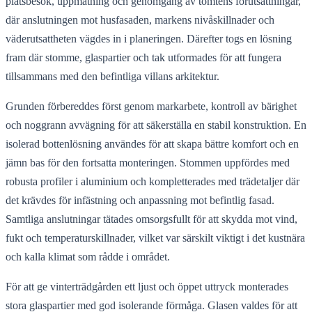
platsbesök, uppmätning och genomgång av tomtens förutsättningar,
där anslutningen mot husfasaden, markens nivåskillnader och
väderutsattheten vägdes in i planeringen. Därefter togs en lösning
fram där stomme, glaspartier och tak utformades för att fungera
tillsammans med den befintliga villans arkitektur.
Grunden förbereddes först genom markarbete, kontroll av bärighet
och noggrann avvägning för att säkerställa en stabil konstruktion. En
isolerad bottenlösning användes för att skapa bättre komfort och en
jämn bas för den fortsatta monteringen. Stommen uppfördes med
robusta profiler i aluminium och kompletterades med trädetaljer där
det krävdes för infästning och anpassning mot befintlig fasad.
Samtliga anslutningar tätades omsorgsfullt för att skydda mot vind,
fukt och temperaturskillnader, vilket var särskilt viktigt i det kustnära
och kalla klimat som rådde i området.
För att ge vinterträdgården ett ljust och öppet uttryck monterades
stora glaspartier med god isolerande förmåga. Glasen valdes för att