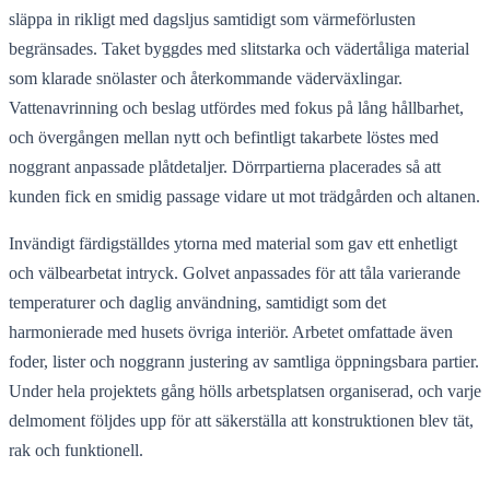
släppa in rikligt med dagsljus samtidigt som värmeförlusten
begränsades. Taket byggdes med slitstarka och vädertåliga material
som klarade snölaster och återkommande väderväxlingar.
Vattenavrinning och beslag utfördes med fokus på lång hållbarhet,
och övergången mellan nytt och befintligt takarbete löstes med
noggrant anpassade plåtdetaljer. Dörrpartierna placerades så att
kunden fick en smidig passage vidare ut mot trädgården och altanen.
Invändigt färdigställdes ytorna med material som gav ett enhetligt
och välbearbetat intryck. Golvet anpassades för att tåla varierande
temperaturer och daglig användning, samtidigt som det
harmonierade med husets övriga interiör. Arbetet omfattade även
foder, lister och noggrann justering av samtliga öppningsbara partier.
Under hela projektets gång hölls arbetsplatsen organiserad, och varje
delmoment följdes upp för att säkerställa att konstruktionen blev tät,
rak och funktionell.