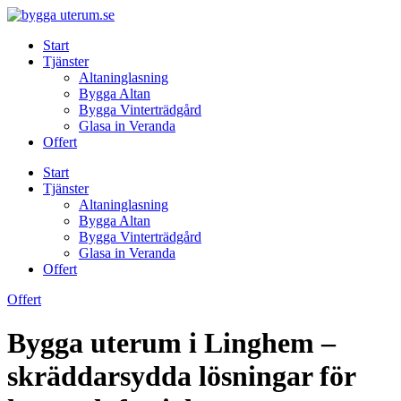
Skip
to
Start
content
Tjänster
Altaninglasning
Bygga Altan
Bygga Vinterträdgård
Glasa in Veranda
Offert
Start
Tjänster
Altaninglasning
Bygga Altan
Bygga Vinterträdgård
Glasa in Veranda
Offert
Offert
Bygga uterum i Linghem –
skräddarsydda lösningar för