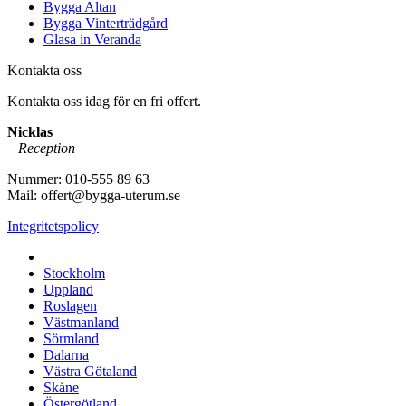
Bygga Altan
Bygga Vinterträdgård
Glasa in Veranda
Kontakta oss
Kontakta oss idag för en fri offert.
Nicklas
– Reception
Nummer: 010-555 89 63
Mail: offert@bygga-uterum.se
Integritetspolicy
Altaninglasning & Uterumsbyggnation i hela Sverige i:
Stockholm
Uppland
Roslagen
Västmanland
Sörmland
Dalarna
Västra Götaland
Skåne
Östergötland