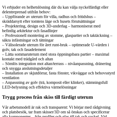
Vi erbjuder en helhetslösning där du kan välja nyckelfärdigt eller
delentreprenad utifrån behov:
– Uppförande av uterum för villa, radhus och fritidshus –
skräddarsytt efter tomtens läge och husets förutsättningar
– Projektering, design och 3D-underlag – harmoniserat med
befintlig arkitektur och fasadlinjer
– Professionell montering av stomme, glaspartier och taktäckning –
säkra infästningar och tätningar
– Välisolerade uterum för året runt-bruk – optimerade U-värden i
golv, tak och fasadelement
– Lätta sommaruterum med stora öppningsbara partier – maximal
kontakt med trädgård och altan
– Sömlös integration mot altan/terrass – nivåanpassning, dränering
och snygga anslutningsdetaljer
– Installation av skjutdörrar, fasta fönster, vikväggar och behovsstyrd
ventilation
– Anpassning av golv (trä, komposit eller klinker), stämningsfull
LED-belysning och effektiva värmelösningar
Trygg process från skiss till färdigt uterum
Vår arbetsmodell är rak och transparent: Vi börjar med rådgivning
och platsbesök, tar fram skisser/3D om så önskas och specificerar
alla komponenter – från profiler och glas till tak och sockel. Vid