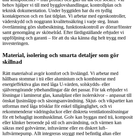
behov hjälper vi till med bygglovshandlingar, kontrollplan och
teknisk dokumentation. Under byggtiden har du en tydlig
kontaktperson och en fast tidplan. Vi arbetar med egenkontroller,
väderskydd och noggrann kvalitetssäkring i varje steg. Innan
överlämning görs slutbesiktning, funktionskontroll av dörrar/fönster
samt genomgång av skötselråd. Efter färdigställande erbjuder vi
uppföljning och garanti – för att du ska känna dig helt trygg med
investeringen.
Material, isolering och smarta detaljer som gör
skillnad
Rätt materialval avgör komfort och livslängd. Vi arbetar med
hållbara stommar i trä eller aluminium och kombinerar med
energieffektiva glas med låga U-värden, solskydds- eller
självrengörande ytbehandlingar där det passar. För tak erbjuder vi
lösningar i laminerat glas, kanalplast eller isolerskivor – anpassat till
önskat ljusinsläpp och säsongsanvändning. Skjut- och vikpartier kan
utformas med låga trösklar för enkel tillgänglighet, och vi
rekommenderar vädringsluckor eller diskreta ventilationslösningar
för ett behagligt inomhusklimat. Golv kan byggas med trä, komposit
eller klinker beroende på stil och användning, och värmen kan
säkras med golvvärme, infravärme eller en diskret luft–
luftvärmepump. Allt integreras snyggt med befintlig altan eller