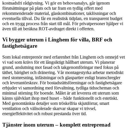
kostnadsfri rådgivning. Vi gör en behovsanalys, går igenom
förutsättningar på plats och tar fram en tydlig offert med
rekommenderade material, glaskombinationer, taklösningar och
eventuella tillval. Du får en realistisk tidplan, en transparent budget
och en trygg process från start till mål. För privatpersoner hjälper vi
även till att beräkna ROT-avdraget direkt i offerten.
Vi bygger uterum i Linghem för villa, BRF och
fastighetsägare
Som lokal entreprenör med erfarenhet från Linghem och omnejd vet
vi vad som krävs för ett långsiktigt hållbart uterum. Vi planerar
grund, anslutning mot fasad och takgenomföringar med fokus på
täthet, bärighet och dränering. Vår montagestyrka arbetar metodiskt
med stomresning, infästningar och glaspartier enligt branschregler
och leverantörskrav. För bostadsrättsföreningar och fastighetsägare
erbjuder vi samordning med förvaltning, tydliga tidsscheman och
minimal störning för boende. Målet är att leverera ett uterum som
känns självklart ihop med huset – både funktionellt och estetiskt.
Med genomtänkta detaljer som tröskelfria skjutdörrar, smart
ventilation och välisolerade skarvar skapar vi trivsel,
energieffektivitet och robust prestanda över tid.
Tjänster inom uterum – komplett entreprenad