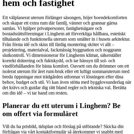
hem och fastighet
Ett välplanerat uterum förlänger säsongen, höjer boendekomforten
och skapar ett extra rum där familj, vänner och grannar gärna
samlas. Vi hjälper privatpersoner, fastighetsägare och
bostadsrättsföreningar i Linghem att förverkliga hållbara, estetiskt
tilltalande och funktionella uterum som smälter in i husets arkitektur.
Från första idé och skiss till färdig montering sköter vi allt –
projektering, materialval, fackmässig byggnation och noggrann
slutkontroll. Vi dimensionerar för Linghems klimat, säkerställer
korrekt dränering och fuktskydd, och tar hänsyn till sol- och
vindförhållanden för bästa komfort. Oavsett om du drömmer om ett
isolerat uterum för året runt-bruk eller ett luftigt sommaruterum med
breda öppningar mot trädgården utformar vi lösningen efter dina
behov, budget och stil. Vi kan även stötta med bygglovsunderlag när
det krävs och guidar dig rätt bland regler och tekniska val. Berätta
om din idé – vi tar hand om resten.
Planerar du ett uterum i Linghem? Be
om offert via formuläret
Vill du ha prisbild, tidsplan och förslag på utförande? Skicka din
förfrågan via vårt kontaktformulär så återkommer vi snabbt med