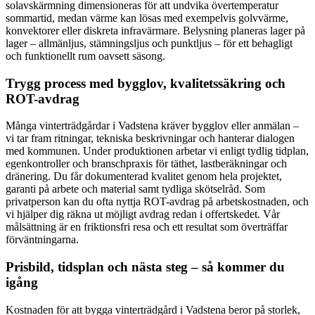
solavskärmning dimensioneras för att undvika övertemperatur
sommartid, medan värme kan lösas med exempelvis golvvärme,
konvektorer eller diskreta infravärmare. Belysning planeras lager på
lager – allmänljus, stämningsljus och punktljus – för ett behagligt
och funktionellt rum oavsett säsong.
Trygg process med bygglov, kvalitetssäkring och
ROT-avdrag
Många vinterträdgårdar i Vadstena kräver bygglov eller anmälan –
vi tar fram ritningar, tekniska beskrivningar och hanterar dialogen
med kommunen. Under produktionen arbetar vi enligt tydlig tidplan,
egenkontroller och branschpraxis för täthet, lastberäkningar och
dränering. Du får dokumenterad kvalitet genom hela projektet,
garanti på arbete och material samt tydliga skötselråd. Som
privatperson kan du ofta nyttja ROT-avdrag på arbetskostnaden, och
vi hjälper dig räkna ut möjligt avdrag redan i offertskedet. Vår
målsättning är en friktionsfri resa och ett resultat som överträffar
förväntningarna.
Prisbild, tidsplan och nästa steg – så kommer du
igång
Kostnaden för att bygga vinterträdgård i Vadstena beror på storlek,