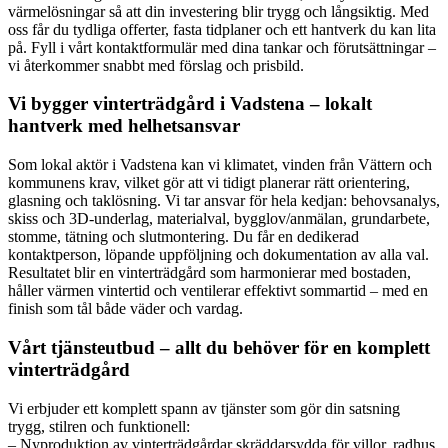
värmelösningar så att din investering blir trygg och långsiktig. Med
oss får du tydliga offerter, fasta tidplaner och ett hantverk du kan lita
på. Fyll i vårt kontaktformulär med dina tankar och förutsättningar –
vi återkommer snabbt med förslag och prisbild.
Vi bygger vinterträdgård i Vadstena – lokalt
hantverk med helhetsansvar
Som lokal aktör i Vadstena kan vi klimatet, vinden från Vättern och
kommunens krav, vilket gör att vi tidigt planerar rätt orientering,
glasning och taklösning. Vi tar ansvar för hela kedjan: behovsanalys,
skiss och 3D-underlag, materialval, bygglov/anmälan, grundarbete,
stomme, tätning och slutmontering. Du får en dedikerad
kontaktperson, löpande uppföljning och dokumentation av alla val.
Resultatet blir en vinterträdgård som harmonierar med bostaden,
håller värmen vintertid och ventilerar effektivt sommartid – med en
finish som tål både väder och vardag.
Vårt tjänsteutbud – allt du behöver för en komplett
vinterträdgård
Vi erbjuder ett komplett spann av tjänster som gör din satsning
trygg, stilren och funktionell:
– Nyproduktion av vinterträdgårdar skräddarsydda för villor, radhus