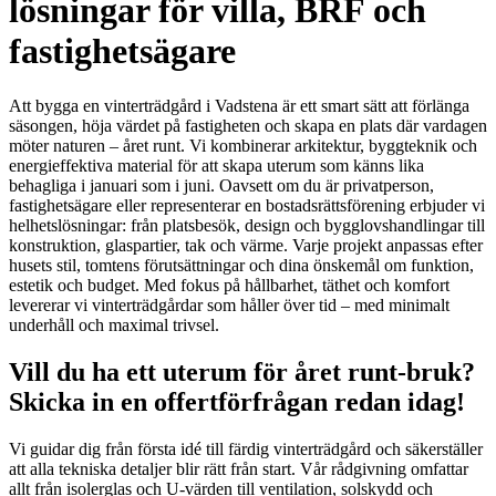
lösningar för villa, BRF och
fastighetsägare
Att bygga en vinterträdgård i Vadstena är ett smart sätt att förlänga
säsongen, höja värdet på fastigheten och skapa en plats där vardagen
möter naturen – året runt. Vi kombinerar arkitektur, byggteknik och
energieffektiva material för att skapa uterum som känns lika
behagliga i januari som i juni. Oavsett om du är privatperson,
fastighetsägare eller representerar en bostadsrättsförening erbjuder vi
helhetslösningar: från platsbesök, design och bygglovshandlingar till
konstruktion, glaspartier, tak och värme. Varje projekt anpassas efter
husets stil, tomtens förutsättningar och dina önskemål om funktion,
estetik och budget. Med fokus på hållbarhet, täthet och komfort
levererar vi vinterträdgårdar som håller över tid – med minimalt
underhåll och maximal trivsel.
Vill du ha ett uterum för året runt-bruk?
Skicka in en offertförfrågan redan idag!
Vi guidar dig från första idé till färdig vinterträdgård och säkerställer
att alla tekniska detaljer blir rätt från start. Vår rådgivning omfattar
allt från isolerglas och U-värden till ventilation, solskydd och