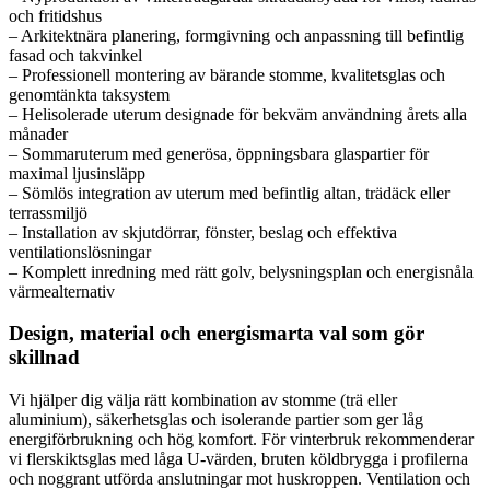
och fritidshus
– Arkitektnära planering, formgivning och anpassning till befintlig
fasad och takvinkel
– Professionell montering av bärande stomme, kvalitetsglas och
genomtänkta taksystem
– Helisolerade uterum designade för bekväm användning årets alla
månader
– Sommaruterum med generösa, öppningsbara glaspartier för
maximal ljusinsläpp
– Sömlös integration av uterum med befintlig altan, trädäck eller
terrassmiljö
– Installation av skjutdörrar, fönster, beslag och effektiva
ventilationslösningar
– Komplett inredning med rätt golv, belysningsplan och energisnåla
värmealternativ
Design, material och energismarta val som gör
skillnad
Vi hjälper dig välja rätt kombination av stomme (trä eller
aluminium), säkerhetsglas och isolerande partier som ger låg
energiförbrukning och hög komfort. För vinterbruk rekommenderar
vi flerskiktsglas med låga U-värden, bruten köldbrygga i profilerna
och noggrant utförda anslutningar mot huskroppen. Ventilation och