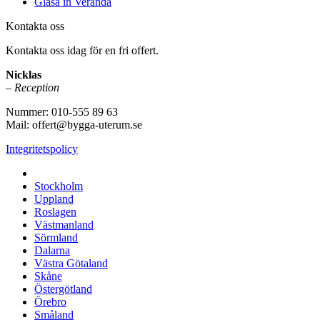
Glasa in Veranda
Kontakta oss
Kontakta oss idag för en fri offert.
Nicklas
– Reception
Nummer: 010-555 89 63
Mail: offert@bygga-uterum.se
Integritetspolicy
Altaninglasning & Uterumsbyggnation i hela Sverige i:
Stockholm
Uppland
Roslagen
Västmanland
Sörmland
Dalarna
Västra Götaland
Skåne
Östergötland
Örebro
Småland