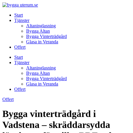
Skip
to
Start
content
Tjänster
Altaninglasning
Bygga Altan
Bygga Vinterträdgård
Glasa in Veranda
Offert
Start
Tjänster
Altaninglasning
Bygga Altan
Bygga Vinterträdgård
Glasa in Veranda
Offert
Offert
Bygga vinterträdgård i
Vadstena – skräddarsydda