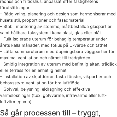
radhus och fritidshus, anpassat efter fastighetens
förutsättningar
– Rådgivning, planering och design som harmoniserar med
husets stil, proportioner och fasadmaterial
– Stabil montering av stomme, måttbeställda glaspartier
samt hållbara taksystem i kanalplast, glas eller plåt
– Fullt isolerade uterum för behaglig temperatur under
årets kalla månader, med fokus på U-värde och täthet
– Lätta sommaruterum med öppningsbara väggpartier för
maximal ventilation och närhet till trädgården
– Smidig integration av uterum med befintlig altan, trädäck
eller terrass för en enhetlig helhet
– Installation av skjutdörrar, fasta fönster, vikpartier och
behovsstyrd ventilation för bra luftflöde
– Golvval, belysning, eldragning och effektiva
värmelösningar (t.ex. golvvärme, infravärme eller luft-
luftvärmepump)
Så går processen till – tryggt,