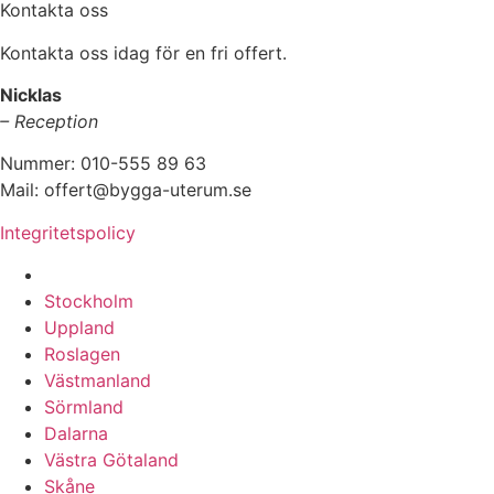
Kontakta oss
Kontakta oss idag för en fri offert.
Nicklas
– Reception
Nummer: 010-555 89 63
Mail: offert@bygga-uterum.se
Integritetspolicy
Altaninglasning & Uterumsbyggnation i hela Sverige i:
Stockholm
Uppland
Roslagen
Västmanland
Sörmland
Dalarna
Västra Götaland
Skåne