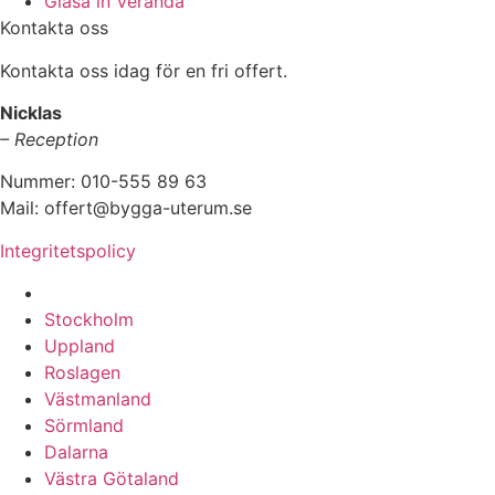
Glasa in Veranda
Kontakta oss
Kontakta oss idag för en fri offert.
Nicklas
– Reception
Nummer: 010-555 89 63
Mail: offert@bygga-uterum.se
Integritetspolicy
Altaninglasning & Uterumsbyggnation i hela Sverige i:
Stockholm
Uppland
Roslagen
Västmanland
Sörmland
Dalarna
Västra Götaland