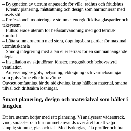
– Byggnation av uterum anpassade för villa, radhus och fritidshus
– Kreativ planering, måttsättning och design som harmonierar med
husets stil
– Professionell montering av stomme, energieffektiva glaspartier och
taksystem
– Fullisolerade uterum för helårsanvändning med god termisk
komfort
– Lätta sommaruterum med stora, öppningsbara partier för maximal
utomhuskänsla
– Smidig integrering med altan eller terrass för en sammanhängande
uteplats
– Installation av skjutdörrar, fönster, myggnät och behovsstyrd
ventilation
– Anpassning av golv, belysning, eldragning och värmelösningar
som golvvärme eller infravärme
Oavsett omfattning får du rådgivning kring hållbara material, smarta
tillval och driftsäkra lösningar.
Smart planering, design och materialval som håller i
längden
Ett bra uterum börjar med rätt planering. Vi analyserar väderstreck,
vind, snölaster och hur rummet används över året för att välja
lämplig stomme, glas och tak. Med isolerglas, täta profiler och bra