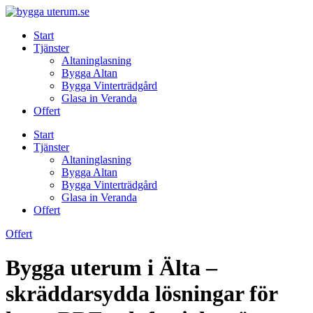
Skip
to
Start
content
Tjänster
Altaninglasning
Bygga Altan
Bygga Vinterträdgård
Glasa in Veranda
Offert
Start
Tjänster
Altaninglasning
Bygga Altan
Bygga Vinterträdgård
Glasa in Veranda
Offert
Offert
Bygga uterum i Älta –
skräddarsydda lösningar för