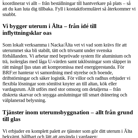
koordinerar vi allt – från beställningar till hantverkare på plats – så
att du kan luta dig tillbaka. Fyll i kontaktformuläret så återkommer vi
snabbt.
Vi bygger uterum i Älta – från idé till
inflyttningsklar oas
Som lokalt verksamma i Nacka/Älta vet vi vad som krävs för att
uterummet ska bli stabilt, tätt och trivsamt under svenska
förhållanden. Vi arbetar med beprövade system för aluminium och
trä, isolerglas med låga U-värden samt taklösningar som släpper in
rätt mängd ljus utan att kompromissa med energiprestanda. För
BRF:er hanterar vi samordning med styrelse och boende,
driftstörningar och säker logistik. För villor och radhus erbjuder vi
flexibla lösningar som sömlöst knyter an till altan, kök eller
vardagsrum. Allt utförs med stor omsorg om detaljerna – från
diskreta skarvar och snygga anslutningar till smart dränering och
välplanerad belysning.
Tjänster inom uterumsbyggnation – allt från grund
till glas
Vi erbjuder en komplett palett av tjänster som gör ditt uterum i Älta
bekvämt, hållbart och lätt att använda i vardagen: