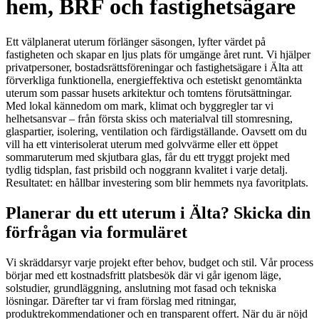
hem, BRF och fastighetsägare
Ett välplanerat uterum förlänger säsongen, lyfter värdet på
fastigheten och skapar en ljus plats för umgänge året runt. Vi hjälper
privatpersoner, bostadsrättsföreningar och fastighetsägare i Älta att
förverkliga funktionella, energieffektiva och estetiskt genomtänkta
uterum som passar husets arkitektur och tomtens förutsättningar.
Med lokal kännedom om mark, klimat och byggregler tar vi
helhetsansvar – från första skiss och materialval till stomresning,
glaspartier, isolering, ventilation och färdigställande. Oavsett om du
vill ha ett vinterisolerat uterum med golvvärme eller ett öppet
sommaruterum med skjutbara glas, får du ett tryggt projekt med
tydlig tidsplan, fast prisbild och noggrann kvalitet i varje detalj.
Resultatet: en hållbar investering som blir hemmets nya favoritplats.
Planerar du ett uterum i Älta? Skicka din
förfrågan via formuläret
Vi skräddarsyr varje projekt efter behov, budget och stil. Vår process
börjar med ett kostnadsfritt platsbesök där vi går igenom läge,
solstudier, grundläggning, anslutning mot fasad och tekniska
lösningar. Därefter tar vi fram förslag med ritningar,
produktrekommendationer och en transparent offert. När du är nöjd