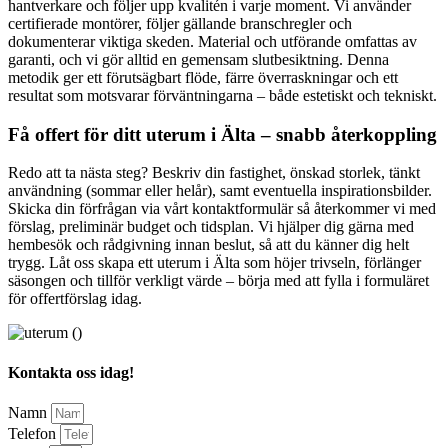
hantverkare och följer upp kvalitén i varje moment. Vi använder
certifierade montörer, följer gällande branschregler och
dokumenterar viktiga skeden. Material och utförande omfattas av
garanti, och vi gör alltid en gemensam slutbesiktning. Denna
metodik ger ett förutsägbart flöde, färre överraskningar och ett
resultat som motsvarar förväntningarna – både estetiskt och tekniskt.
Få offert för ditt uterum i Älta – snabb återkoppling
Redo att ta nästa steg? Beskriv din fastighet, önskad storlek, tänkt
användning (sommar eller helår), samt eventuella inspirationsbilder.
Skicka din förfrågan via vårt kontaktformulär så återkommer vi med
förslag, preliminär budget och tidsplan. Vi hjälper dig gärna med
hembesök och rådgivning innan beslut, så att du känner dig helt
trygg. Låt oss skapa ett uterum i Älta som höjer trivseln, förlänger
säsongen och tillför verkligt värde – börja med att fylla i formuläret
för offertförslag idag.
Kontakta oss idag!
Namn
Telefon