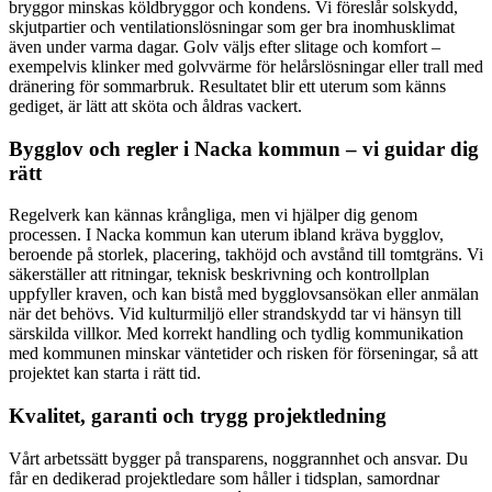
bryggor minskas köldbryggor och kondens. Vi föreslår solskydd,
skjutpartier och ventilationslösningar som ger bra inomhusklimat
även under varma dagar. Golv väljs efter slitage och komfort –
exempelvis klinker med golvvärme för helårslösningar eller trall med
dränering för sommarbruk. Resultatet blir ett uterum som känns
gediget, är lätt att sköta och åldras vackert.
Bygglov och regler i Nacka kommun – vi guidar dig
rätt
Regelverk kan kännas krångliga, men vi hjälper dig genom
processen. I Nacka kommun kan uterum ibland kräva bygglov,
beroende på storlek, placering, takhöjd och avstånd till tomtgräns. Vi
säkerställer att ritningar, teknisk beskrivning och kontrollplan
uppfyller kraven, och kan bistå med bygglovsansökan eller anmälan
när det behövs. Vid kulturmiljö eller strandskydd tar vi hänsyn till
särskilda villkor. Med korrekt handling och tydlig kommunikation
med kommunen minskar väntetider och risken för förseningar, så att
projektet kan starta i rätt tid.
Kvalitet, garanti och trygg projektledning
Vårt arbetssätt bygger på transparens, noggrannhet och ansvar. Du
får en dedikerad projektledare som håller i tidsplan, samordnar