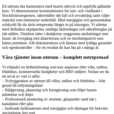
Ett uterum ska harmoniera med husets uttryck och uppfylla gällande
krav. Vi dimensionerar konstruktionen för snö- och vindlaster i
Stockholmsregionen, säkerställer rätt fall och avvattning samt väljer
material som minimerar underhåll. Med energiglas och genomtänkta
solskydd får du skön temperatur längre in på säsongen. Vi arbetar
med driftsäkra skjutpartier, smidiga låslösningar och säkerhetsglas på
rätt ställen. Finishen sitter i detaljerna: noggranna anslutningar mot
fasad, tät övergång mot altan/terrass och en inredningsnivå som
känns premium. Allt dokumenteras och lämnas med tydliga garantier
och egenkontroller – för ett resultat du kan lita på i många år.
Våra tjänster inom uterum – komplett entreprenad
Vi erbjuder en helhetslösning som kan anpassas efter villa, radhus,
fritidshus, kommersiella fastigheter och BRF-miljöer. Nedan ser du
ett urval av vad vi utför:
– Nybyggnation av uterum till villor, radhus och fritidshus – från
grund till inflyttningsklart
– Rådgivning, planering och formgivning som följer husets
arkitektur och linjer
– Professionell montering av stomme, glaspartier samt tak i
kanalplast eller glas
– Isolerade helårsuterum med energiglas och tätningar för bekväm
användning året runt