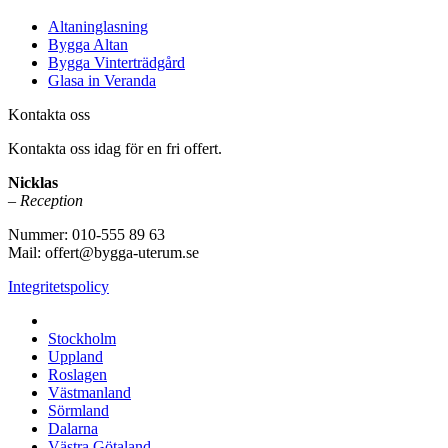
Altaninglasning
Bygga Altan
Bygga Vinterträdgård
Glasa in Veranda
Kontakta oss
Kontakta oss idag för en fri offert.
Nicklas
– Reception
Nummer: 010-555 89 63
Mail: offert@bygga-uterum.se
Integritetspolicy
Altaninglasning & Uterumsbyggnation i hela Sverige i:
Stockholm
Uppland
Roslagen
Västmanland
Sörmland
Dalarna
Västra Götaland