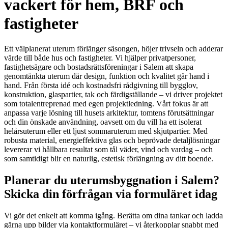
vackert för hem, BRF och
fastigheter
Ett välplanerat uterum förlänger säsongen, höjer trivseln och adderar
värde till både hus och fastigheter. Vi hjälper privatpersoner,
fastighetsägare och bostadsrättsföreningar i Salem att skapa
genomtänkta uterum där design, funktion och kvalitet går hand i
hand. Från första idé och kostnadsfri rådgivning till bygglov,
konstruktion, glaspartier, tak och färdigställande – vi driver projektet
som totalentreprenad med egen projektledning. Vårt fokus är att
anpassa varje lösning till husets arkitektur, tomtens förutsättningar
och din önskade användning, oavsett om du vill ha ett isolerat
helårsuterum eller ett ljust sommaruterum med skjutpartier. Med
robusta material, energieffektiva glas och beprövade detaljlösningar
levererar vi hållbara resultat som tål väder, vind och vardag – och
som samtidigt blir en naturlig, estetisk förlängning av ditt boende.
Planerar du uterumsbyggnation i Salem?
Skicka din förfrågan via formuläret idag
Vi gör det enkelt att komma igång. Berätta om dina tankar och ladda
gärna upp bilder via kontaktformuläret – vi återkopplar snabbt med