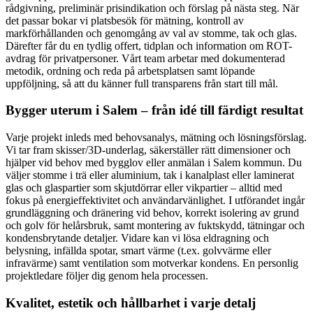
rådgivning, preliminär prisindikation och förslag på nästa steg. När
det passar bokar vi platsbesök för mätning, kontroll av
markförhållanden och genomgång av val av stomme, tak och glas.
Därefter får du en tydlig offert, tidplan och information om ROT-
avdrag för privatpersoner. Vårt team arbetar med dokumenterad
metodik, ordning och reda på arbetsplatsen samt löpande
uppföljning, så att du känner full transparens från start till mål.
Bygger uterum i Salem – från idé till färdigt resultat
Varje projekt inleds med behovsanalys, mätning och lösningsförslag.
Vi tar fram skisser/3D-underlag, säkerställer rätt dimensioner och
hjälper vid behov med bygglov eller anmälan i Salem kommun. Du
väljer stomme i trä eller aluminium, tak i kanalplast eller laminerat
glas och glaspartier som skjutdörrar eller vikpartier – alltid med
fokus på energieffektivitet och användarvänlighet. I utförandet ingår
grundläggning och dränering vid behov, korrekt isolering av grund
och golv för helårsbruk, samt montering av fuktskydd, tätningar och
kondensbrytande detaljer. Vidare kan vi lösa eldragning och
belysning, infällda spotar, smart värme (t.ex. golvvärme eller
infravärme) samt ventilation som motverkar kondens. En personlig
projektledare följer dig genom hela processen.
Kvalitet, estetik och hållbarhet i varje detalj