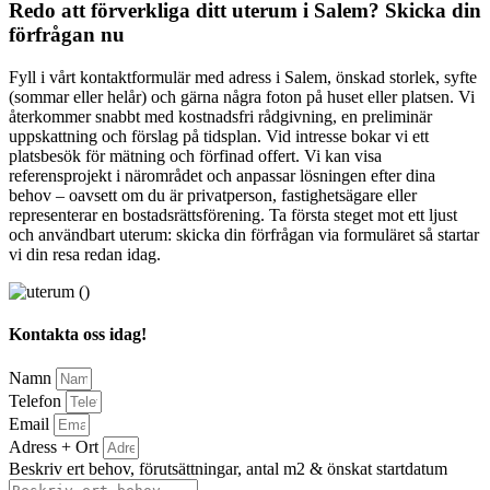
Redo att förverkliga ditt uterum i Salem? Skicka din
förfrågan nu
Fyll i vårt kontaktformulär med adress i Salem, önskad storlek, syfte
(sommar eller helår) och gärna några foton på huset eller platsen. Vi
återkommer snabbt med kostnadsfri rådgivning, en preliminär
uppskattning och förslag på tidsplan. Vid intresse bokar vi ett
platsbesök för mätning och förfinad offert. Vi kan visa
referensprojekt i närområdet och anpassar lösningen efter dina
behov – oavsett om du är privatperson, fastighetsägare eller
representerar en bostadsrättsförening. Ta första steget mot ett ljust
och användbart uterum: skicka din förfrågan via formuläret så startar
vi din resa redan idag.
Kontakta oss idag!
Namn
Telefon
Email
Adress + Ort
Beskriv ert behov, förutsättningar, antal m2 & önskat startdatum