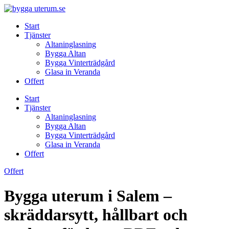
Skip
to
Start
content
Tjänster
Altaninglasning
Bygga Altan
Bygga Vinterträdgård
Glasa in Veranda
Offert
Start
Tjänster
Altaninglasning
Bygga Altan
Bygga Vinterträdgård
Glasa in Veranda
Offert
Offert
Bygga uterum i Salem –
skräddarsytt, hållbart och