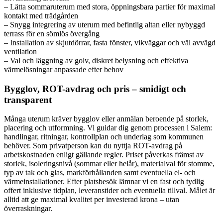
– Lätta sommaruterum med stora, öppningsbara partier för maximal
kontakt med trädgården
– Snygg integrering av uterum med befintlig altan eller nybyggd
terrass för en sömlös övergång
– Installation av skjutdörrar, fasta fönster, vikväggar och väl avvägd
ventilation
– Val och läggning av golv, diskret belysning och effektiva
värmelösningar anpassade efter behov
Bygglov, ROT-avdrag och pris – smidigt och
transparent
Många uterum kräver bygglov eller anmälan beroende på storlek,
placering och utformning. Vi guidar dig genom processen i Salem:
handlingar, ritningar, kontrollplan och underlag som kommunen
behöver. Som privatperson kan du nyttja ROT-avdrag på
arbetskostnaden enligt gällande regler. Priset påverkas främst av
storlek, isoleringsnivå (sommar eller helår), materialval för stomme,
typ av tak och glas, markförhållanden samt eventuella el- och
värmeinstallationer. Efter platsbesök lämnar vi en fast och tydlig
offert inklusive tidplan, leveranstider och eventuella tillval. Målet är
alltid att ge maximal kvalitet per investerad krona – utan
överraskningar.