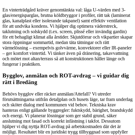
En vinterträdgård kräver genomtänkta val: låga U-värden med 3-
glas/energisparglas, brutna köldbryggor i profiler, rätt tak (laminerat
glas, kanalplast eller isolerande takpanel) samt effektiv ventilation
för att undvika kondens. Vi hjälper dig optimera väderstreck,
taklutning och solskydd (t.ex. screen, plissé eller invändig gardin)
för ett behagligt klimat alla årstider. Skjutdörrar och vikpartier skapar
stora öppningar sommartid, medan täta tätningar och rätt
värmelösning – exempelvis golvvärme, konvektorer eller IR-paneler
– ger komfort vintertid. Vi tänker även på dränering, takavvattning
och mötet mot altan/terrass så att konstruktionen håller länge och
fungerar i praktiken.
Bygglov, anmälan och ROT-avdrag – vi guidar dig
rätt i Bredäng
Behövs bygglov eller räcker anmälan/Attefall? Vi utreder
förutsättningarna utifrån detaljplan och husets läge, tar fram underlag
och sköter dialog med kommunen vid behov. Tekniska krav
hanteras enligt gällande byggregler: fuktskydd, bärighet, brandskydd
och energi. Vi planerar lösningar som ger stabil grund, säker
anslutning mot fasad och korrekt infästning i takfot. Dessutom
hjälper vi dig nyttja ROT-avdrag på arbetskostnaden där det är
möjligt. Resultatet blir en juridiskt trygg tillbyggnad som uppfyller