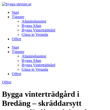
Skip
to
Start
content
Tjänster
Altaninglasning
Bygga Altan
Bygga Vinterträdgård
Glasa in Veranda
Offert
Start
Tjänster
Altaninglasning
Bygga Altan
Bygga Vinterträdgård
Glasa in Veranda
Offert
Offert
Bygga vinterträdgård i
Bredäng – skräddarsytt