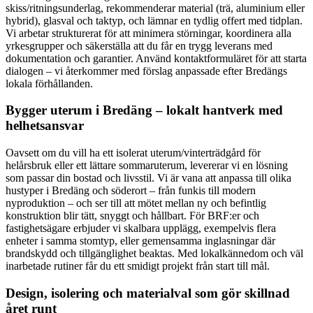
skiss/ritningsunderlag, rekommenderar material (trä, aluminium eller
hybrid), glasval och taktyp, och lämnar en tydlig offert med tidplan.
Vi arbetar strukturerat för att minimera störningar, koordinera alla
yrkesgrupper och säkerställa att du får en trygg leverans med
dokumentation och garantier. Använd kontaktformuläret för att starta
dialogen – vi återkommer med förslag anpassade efter Bredängs
lokala förhållanden.
Bygger uterum i Bredäng – lokalt hantverk med
helhetsansvar
Oavsett om du vill ha ett isolerat uterum/vinterträdgård för
helårsbruk eller ett lättare sommaruterum, levererar vi en lösning
som passar din bostad och livsstil. Vi är vana att anpassa till olika
hustyper i Bredäng och söderort – från funkis till modern
nyproduktion – och ser till att mötet mellan ny och befintlig
konstruktion blir tätt, snyggt och hållbart. För BRF:er och
fastighetsägare erbjuder vi skalbara upplägg, exempelvis flera
enheter i samma stomtyp, eller gemensamma inglasningar där
brandskydd och tillgänglighet beaktas. Med lokalkännedom och väl
inarbetade rutiner får du ett smidigt projekt från start till mål.
Design, isolering och materialval som gör skillnad
året runt