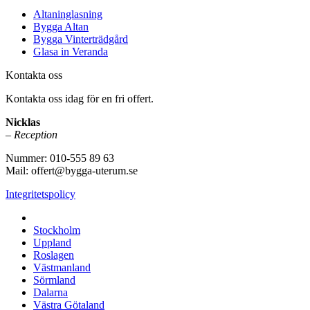
Altaninglasning
Bygga Altan
Bygga Vinterträdgård
Glasa in Veranda
Kontakta oss
Kontakta oss idag för en fri offert.
Nicklas
– Reception
Nummer: 010-555 89 63
Mail: offert@bygga-uterum.se
Integritetspolicy
Altaninglasning & Uterumsbyggnation i hela Sverige i:
Stockholm
Uppland
Roslagen
Västmanland
Sörmland
Dalarna
Västra Götaland