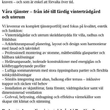
kraven – och som är enkel att förvalta över tid.
Våra tjänster – från idé till färdig vinterträdgård
och uterum
Vi levererar en komplett tjänsteportfölj med fokus på kvalitet, estetik
och funktion:
– Vinterträdgårdar och uterum skräddarsydda för villa, radhus och
fritidshus
– Arkitekturanpassad planering, layout och design som harmonierar
med fasad och takvinkel
– Professionell montering av stomme, måttbeställda glaspartier och
hållbara taklösningar
– Helårsanpassade, isolerade konstruktioner med energiglas och
köldbryggebrytande profiler
– Luftiga sommaruterum med stora öppningsbara partier och flexibla
solskyddslösningar
– Sömlös integrering mot altan, balkong eller terrass – inklusive
trappor och räcken vid behov
– Installation av skjutdörrar, fasta fönster, vädringsluckor samt väl
dimensionerad ventilation
– Golvval, belysning, eldragning och effektiva värmekällor som
skapar rätt klimat och stämning