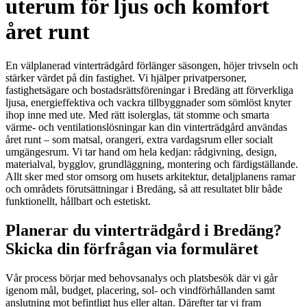
uterum för ljus och komfort
året runt
En välplanerad vinterträdgård förlänger säsongen, höjer trivseln och
stärker värdet på din fastighet. Vi hjälper privatpersoner,
fastighetsägare och bostadsrättsföreningar i Bredäng att förverkliga
ljusa, energieffektiva och vackra tillbyggnader som sömlöst knyter
ihop inne med ute. Med rätt isolerglas, tät stomme och smarta
värme- och ventilationslösningar kan din vinterträdgård användas
året runt – som matsal, orangeri, extra vardagsrum eller socialt
umgängesrum. Vi tar hand om hela kedjan: rådgivning, design,
materialval, bygglov, grundläggning, montering och färdigställande.
Allt sker med stor omsorg om husets arkitektur, detaljplanens ramar
och områdets förutsättningar i Bredäng, så att resultatet blir både
funktionellt, hållbart och estetiskt.
Planerar du vinterträdgård i Bredäng?
Skicka din förfrågan via formuläret
Vår process börjar med behovsanalys och platsbesök där vi går
igenom mål, budget, placering, sol- och vindförhållanden samt
anslutning mot befintligt hus eller altan. Därefter tar vi fram